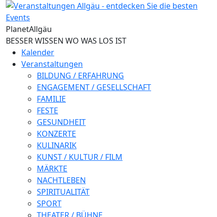
Direkt zum Inhalt
Planet
Allgäu
BESSER WISSEN WO WAS LOS IST
Kalender
Veranstaltungen
BILDUNG / ERFAHRUNG
ENGAGEMENT / GESELLSCHAFT
FAMILIE
FESTE
GESUNDHEIT
KONZERTE
KULINARIK
KUNST / KULTUR / FILM
MÄRKTE
NACHTLEBEN
SPIRITUALITÄT
SPORT
THEATER / BÜHNE