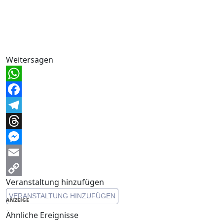
Weitersagen
WhatsApp
Facebook
Telegram
Threads
Messenger
Email
Veranstaltung hinzufügen
Copy
VERANSTALTUNG HINZUFÜGEN
Link
ANZEIGE
Ähnliche Ereignisse