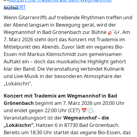
KONZERT
ANZEIGE
Wenn Gitarrenriffs auf treibende Rhythmen treffen und
der Abend langsam in Bewegung gerät, wird der
Wegmannhof in Bad Grönenbach zur Bühne 🎸🎶. Am
7. März 2026 steht dort das Konzert mit Trademix im
Mittelpunkt des Abends. Zuvor lädt ein veganes Bio-
Essen mit Markus Kleinschmidt zum gemeinsamen
Auftakt ein – doch das musikalische Highlight gehört
klar der Band. Die Veranstaltung verbindet Kulinarik
und Live-Musik in der besonderen Atmosphäre der
„Lokäischn“.
Konzert mit Trademix am Wegmannhof in Bad
Grönenbach
beginnt am 7. März 2026 um 20:00 Uhr
und endet gegen 22:00 Uhr (CET) 📅🕗.
Veranstaltungsort ist der
Wegmannhof – die
„Lokäischn“
, Haitzen 6 in 87730 Bad Grönenbach.
Bereits um 18:30 Uhr startet das vegane Bio-Essen, das