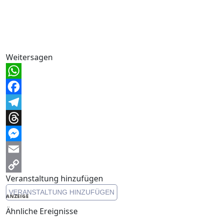
Weitersagen
WhatsApp
Facebook
Telegram
Threads
Messenger
Email
Veranstaltung hinzufügen
Copy
VERANSTALTUNG HINZUFÜGEN
Link
ANZEIGE
Ähnliche Ereignisse