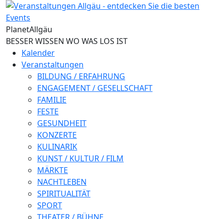
Direkt zum Inhalt
Planet
Allgäu
BESSER WISSEN WO WAS LOS IST
Kalender
Veranstaltungen
BILDUNG / ERFAHRUNG
ENGAGEMENT / GESELLSCHAFT
FAMILIE
FESTE
GESUNDHEIT
KONZERTE
KULINARIK
KUNST / KULTUR / FILM
MÄRKTE
NACHTLEBEN
SPIRITUALITÄT
SPORT
THEATER / BÜHNE