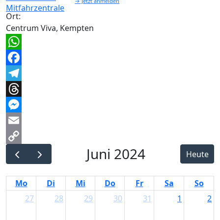
→ Jetzt anmelden
Ort:
Centrum Viva, Kempten
WhatsApp
Facebook
Telegram
Threads
Messenger
Email
Juni 2024
Copy
Heute
Link
Mo
Di
Mi
Do
Fr
Sa
So
27
28
29
30
31
1
2