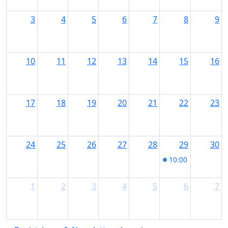
3
4
5
6
7
8
9
10
11
12
13
14
15
16
17
18
19
20
21
22
23
24
25
26
27
28
29
30
10:00
Kunst im P
1
2
3
4
5
6
7