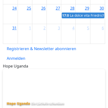
24
25
26
27
28
29
30
17:00
La dolce vita Friedrichs
31
1
2
3
4
5
6
Registrieren & Newsletter abonnieren
Anmelden
Hope Uganda
Hope Uganda
Ein Lächeln schenken