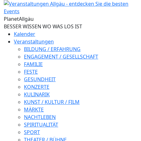
Direkt zum Inhalt
Planet
Allgäu
BESSER WISSEN WO WAS LOS IST
Kalender
Veranstaltungen
BILDUNG / ERFAHRUNG
ENGAGEMENT / GESELLSCHAFT
FAMILIE
FESTE
GESUNDHEIT
KONZERTE
KULINARIK
KUNST / KULTUR / FILM
MÄRKTE
NACHTLEBEN
SPIRITUALITÄT
SPORT
THEATER / BÜHNE