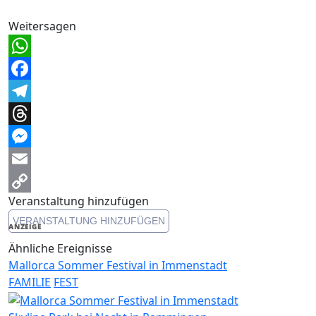
Weitersagen
WhatsApp
Facebook
Telegram
Threads
Messenger
Email
Veranstaltung hinzufügen
Copy
VERANSTALTUNG HINZUFÜGEN
Link
ANZEIGE
Ähnliche Ereignisse
Mallorca Sommer Festival in Immenstadt
FAMILIE
FEST