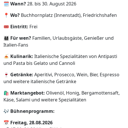
🗓️
Wann?
28. bis 30. August 2026
📍
Wo?
Buchhornplatz (Innenstadt), Friedrichshafen
🎟️
Eintritt:
Frei
👨‍👩‍👧‍👦
Für wen?
Familien, Urlaubsgäste, Genießer und
Italien-Fans
🍝
Kulinarik:
Italienische Spezialitäten von Antipasti
und Pasta bis Gelato und Cannoli
🍷
Getränke:
Aperitivi, Prosecco, Wein, Bier, Espresso
und weitere italienische Getränke
🛍️
Marktangebot:
Olivenöl, Honig, Bergamottensaft,
Käse, Salami und weitere Spezialitäten
🎶
Bühnenprogramm:
📅
Freitag, 28.08.2026