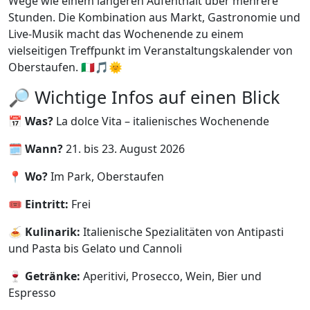
Wege wie einem längeren Aufenthalt über mehrere
Stunden. Die Kombination aus Markt, Gastronomie und
Live-Musik macht das Wochenende zu einem
vielseitigen Treffpunkt im Veranstaltungskalender von
Oberstaufen. 🇮🇹🎵🌞
🔎 Wichtige Infos auf einen Blick
📅
Was?
La dolce Vita – italienisches Wochenende
🗓️
Wann?
21. bis 23. August 2026
📍
Wo?
Im Park, Oberstaufen
🎟️
Eintritt:
Frei
🍝
Kulinarik:
Italienische Spezialitäten von Antipasti
und Pasta bis Gelato und Cannoli
🍷
Getränke:
Aperitivi, Prosecco, Wein, Bier und
Espresso