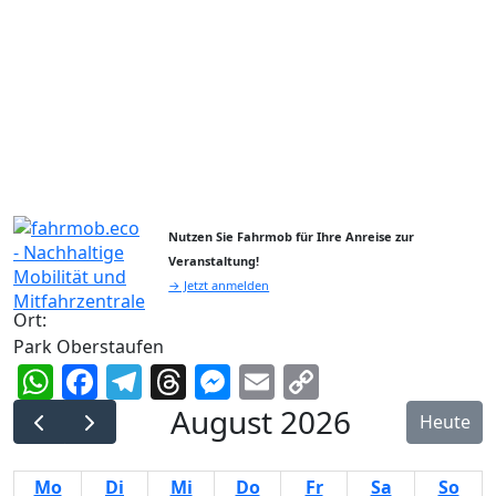
Nutzen Sie Fahrmob für Ihre Anreise zur
Veranstaltung!
→ Jetzt anmelden
Ort:
Park Oberstaufen
WhatsApp
Facebook
Telegram
Threads
Messenger
Email
Copy
Link
August 2026
Heute
Mo
Di
Mi
Do
Fr
Sa
So