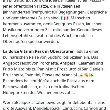
Im Mittelpunkt steht die Idee der italienischen Piazza –
jener öffentlichen Plätze, die in Italien seit
Jahrhunderten Treffpunkt für Begegnungen, Gespräche
und gemeinsames Feiern sind. 🇮🇹☀️ Menschen
kommen zusammen, genießen gutes Essen, lauschen
Musik und verbringen Zeit miteinander. Genau dieses
Lebensgefühl soll während des Wochenendes in
Oberstaufen spürbar werden.
La dolce Vita im Park in Oberstaufen
lädt zu einer
kulinarischen Reise von Südtirol bis Sizilien ein. Das
Angebot reicht von Porchetta, Antipasti, Calamari und
Fritto Misto bis zu Panini mit Prosciutto di San Daniele,
Bruschetta, Involtini, Pinsa und Arancini. 🍝🍕🫒
Besonders beliebt dürfte auch die Pasta aus dem
Parmesanlaib sein, die zu den kulinarischen
Höhepunkten des Wochenendes zählt.
Wer süße Spezialitäten bevorzugt, findet ebenfalls eine
große Auswahl. Mandelgebäck, Cantuccini, Cannoli und