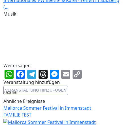
Internationales VW Beetle- & Käfer-Treffen in Sulzberg
(…
Musik
Weitersagen
WhatsApp
Facebook
Telegram
Threads
Messenger
Email
Copy
Link
Veranstaltung hinzufügen
VERANSTALTUNG HINZUFÜGEN
ANZEIGE
Ähnliche Ereignisse
Mallorca Sommer Festival in Immenstadt
FAMILIE
FEST