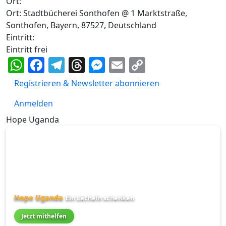
Ort:
Ort: Stadtbücherei Sonthofen @ 1 Marktstraße,
Sonthofen, Bayern, 87527, Deutschland
Eintritt:
Eintritt frei
WhatsApp
Facebook
Telegram
Threads
Messenger
Email
Copy
Link
Registrieren & Newsletter abonnieren
Anmelden
Hope Uganda
Hope Uganda
Ein Lächeln schenken
Jetzt mithelfen