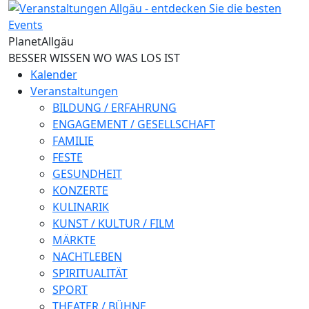
Direkt zum Inhalt
Planet
Allgäu
BESSER WISSEN WO WAS LOS IST
Kalender
Veranstaltungen
BILDUNG / ERFAHRUNG
ENGAGEMENT / GESELLSCHAFT
FAMILIE
FESTE
GESUNDHEIT
KONZERTE
KULINARIK
KUNST / KULTUR / FILM
MÄRKTE
NACHTLEBEN
SPIRITUALITÄT
SPORT
THEATER / BÜHNE