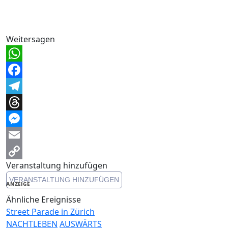
Weitersagen
WhatsApp
Facebook
Telegram
Threads
Messenger
Email
Veranstaltung hinzufügen
Copy
VERANSTALTUNG HINZUFÜGEN
Link
ANZEIGE
Ähnliche Ereignisse
Street Parade in Zürich
NACHTLEBEN
AUSWÄRTS