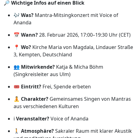
🔎
Wichtige Infos auf einen Blick
🎶
Was?
Mantra-Mitsingkonzert mit Voice of
Ananda
📅
Wann?
28. Februar 2026, 17:00–19:30 Uhr (CET)
📍
Wo?
Kirche Maria von Magdala, Lindauer Straße
3, Kempten, Deutschland
👥
Mitwirkende?
Katja & Micha Böhm
(Singkreisleiter aus Ulm)
🎟️
Eintritt?
Frei, Spende erbeten
🧘
Charakter?
Gemeinsames Singen von Mantras
aus verschiedenen Kulturen
ℹ️
Veranstalter?
Voice of Ananda
🚶
Atmosphäre?
Sakraler Raum mit klarer Akustik