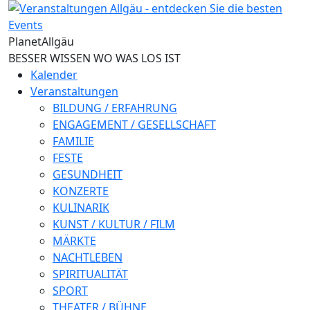
Direkt zum Inhalt
Planet
Allgäu
BESSER WISSEN WO WAS LOS IST
Kalender
Veranstaltungen
BILDUNG / ERFAHRUNG
ENGAGEMENT / GESELLSCHAFT
FAMILIE
FESTE
GESUNDHEIT
KONZERTE
KULINARIK
KUNST / KULTUR / FILM
MÄRKTE
NACHTLEBEN
SPIRITUALITÄT
SPORT
THEATER / BÜHNE