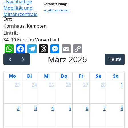
Veranstaltung!
→ Jetzt anmelden
Ort:
Kornhaus, Kempten
Eintritt:
34, 10 Euro im Vorverkauf
WhatsApp
Facebook
Telegram
Threads
Messenger
Email
Copy
Link
März 2026
Heute
Mo
Di
Mi
Do
Fr
Sa
So
23
24
25
26
27
28
1
2
3
4
5
6
7
8