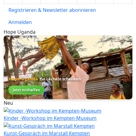
Registrieren & Newsletter abonnieren
Anmelden
Hope Uganda
Hope Uganda
Ein Lächeln schenken
Jetzt mithelfen
Neu
Kinder -Workshop im Kempten-Museum
Kunst-Gespräch im Marstall Kempten