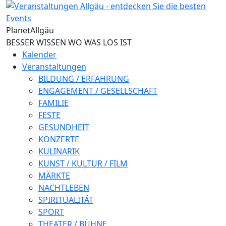
Direkt zum Inhalt
Planet
Allgäu
BESSER WISSEN WO WAS LOS IST
Kalender
Veranstaltungen
BILDUNG / ERFAHRUNG
ENGAGEMENT / GESELLSCHAFT
FAMILIE
FESTE
GESUNDHEIT
KONZERTE
KULINARIK
KUNST / KULTUR / FILM
MÄRKTE
NACHTLEBEN
SPIRITUALITÄT
SPORT
THEATER / BÜHNE