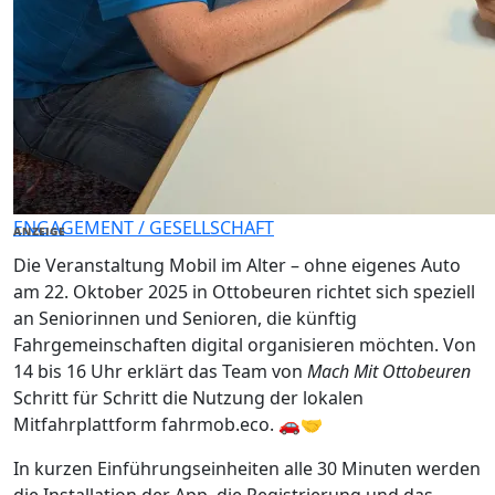
ENGAGEMENT / GESELLSCHAFT
ANZEIGE
Die Veranstaltung Mobil im Alter – ohne eigenes Auto
am 22. Oktober 2025 in Ottobeuren richtet sich speziell
an Seniorinnen und Senioren, die künftig
Fahrgemeinschaften digital organisieren möchten. Von
14 bis 16 Uhr erklärt das Team von
Mach Mit Ottobeuren
Schritt für Schritt die Nutzung der lokalen
Mitfahrplattform fahrmob.eco. 🚗🤝
In kurzen Einführungseinheiten alle 30 Minuten werden
die Installation der App, die Registrierung und das