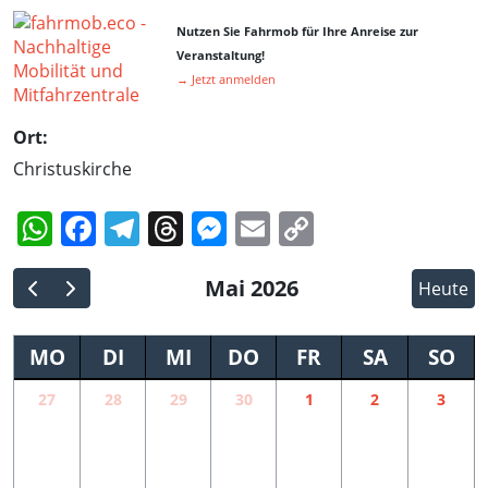
Nutzen Sie Fahrmob für Ihre Anreise zur
Veranstaltung!
→ Jetzt anmelden
Ort:
Christuskirche
WhatsApp
Facebook
Telegram
Threads
Messenger
Email
Copy
Link
Mai 2026
Heute
MO
DI
MI
DO
FR
SA
SO
27
28
29
30
1
2
3