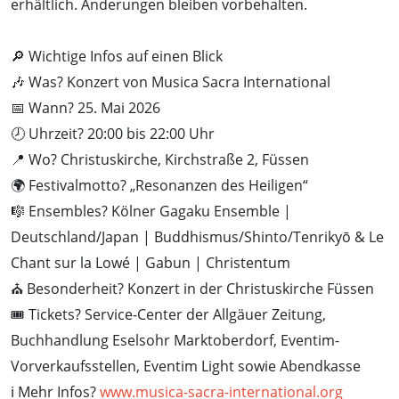
erhältlich. Änderungen bleiben vorbehalten.
🔎 Wichtige Infos auf einen Blick
🎶 Was? Konzert von Musica Sacra International
📅 Wann? 25. Mai 2026
🕗 Uhrzeit? 20:00 bis 22:00 Uhr
📍 Wo? Christuskirche, Kirchstraße 2, Füssen
🌍 Festivalmotto? „Resonanzen des Heiligen“
🎼 Ensembles? Kölner Gagaku Ensemble |
Deutschland/Japan | Buddhismus/Shinto/Tenrikyō & Le
Chant sur la Lowé | Gabun | Christentum
⛪ Besonderheit? Konzert in der Christuskirche Füssen
🎟️ Tickets? Service-Center der Allgäuer Zeitung,
Buchhandlung Eselsohr Marktoberdorf, Eventim-
Vorverkaufsstellen, Eventim Light sowie Abendkasse
ℹ️ Mehr Infos?
www.musica-sacra-international.org