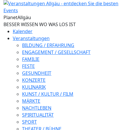
Direkt zum Inhalt
Planet
Allgäu
BESSER WISSEN WO WAS LOS IST
Kalender
Veranstaltungen
BILDUNG / ERFAHRUNG
ENGAGEMENT / GESELLSCHAFT
FAMILIE
FESTE
GESUNDHEIT
KONZERTE
KULINARIK
KUNST / KULTUR / FILM
MÄRKTE
NACHTLEBEN
SPIRITUALITÄT
SPORT
THEATER / BÜHNE