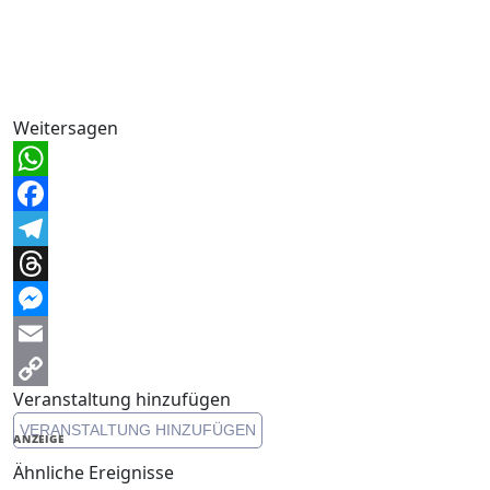
Weitersagen
WhatsApp
Facebook
Telegram
Threads
Messenger
Email
Veranstaltung hinzufügen
Copy
VERANSTALTUNG HINZUFÜGEN
Link
ANZEIGE
Ähnliche Ereignisse