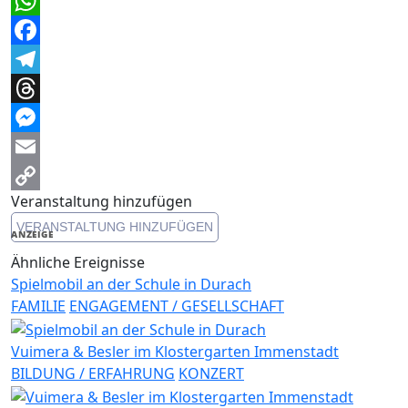
WhatsApp
Facebook
Telegram
Threads
Messenger
Email
Veranstaltung hinzufügen
Copy
VERANSTALTUNG HINZUFÜGEN
Link
ANZEIGE
Ähnliche Ereignisse
Spielmobil an der Schule in Durach
FAMILIE
ENGAGEMENT / GESELLSCHAFT
Vuimera & Besler im Klostergarten Immenstadt
BILDUNG / ERFAHRUNG
KONZERT