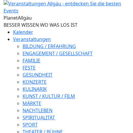
Direkt zum Inhalt
Planet
Allgäu
BESSER WISSEN WO WAS LOS IST
Kalender
Veranstaltungen
BILDUNG / ERFAHRUNG
ENGAGEMENT / GESELLSCHAFT
FAMILIE
FESTE
GESUNDHEIT
KONZERTE
KULINARIK
KUNST / KULTUR / FILM
MÄRKTE
NACHTLEBEN
SPIRITUALITÄT
SPORT
THEATER / BÜHNE