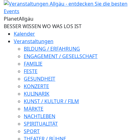
Direkt zum Inhalt
Planet
Allgäu
BESSER WISSEN WO WAS LOS IST
Kalender
Veranstaltungen
BILDUNG / ERFAHRUNG
ENGAGEMENT / GESELLSCHAFT
FAMILIE
FESTE
GESUNDHEIT
KONZERTE
KULINARIK
KUNST / KULTUR / FILM
MÄRKTE
NACHTLEBEN
SPIRITUALITÄT
SPORT
THEATER / BÜHNE