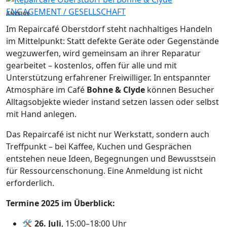
ENGAGEMENT / GESELLSCHAFT
ANZEIGE
Im Repaircafé Oberstdorf steht nachhaltiges Handeln
im Mittelpunkt: Statt defekte Geräte oder Gegenstände
wegzuwerfen, wird gemeinsam an ihrer Reparatur
gearbeitet – kostenlos, offen für alle und mit
Unterstützung erfahrener Freiwilliger. In entspannter
Atmosphäre im Café
Bohne & Clyde
können Besucher
Alltagsobjekte wieder instand setzen lassen oder selbst
mit Hand anlegen.
Das Repaircafé ist nicht nur Werkstatt, sondern auch
Treffpunkt – bei Kaffee, Kuchen und Gesprächen
entstehen neue Ideen, Begegnungen und Bewusstsein
für Ressourcenschonung. Eine Anmeldung ist nicht
erforderlich.
Termine 2025 im Überblick:
🛠
26. Juli
, 15:00–18:00 Uhr