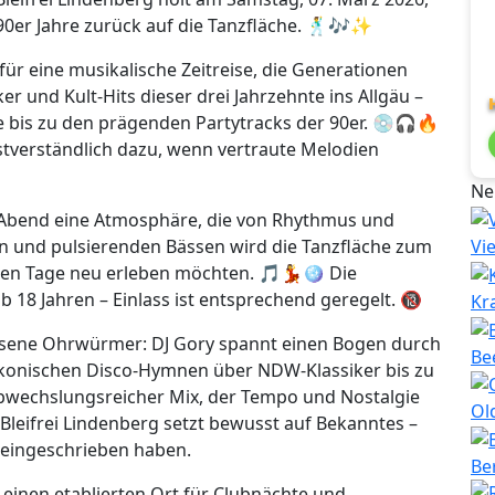
 90er Jahre zurück auf die Tanzfläche. 🕺🎶✨
für eine musikalische Zeitreise, die Generationen
er und Kult-Hits dieser drei Jahrzehnte ins Allgäu –
 bis zu den prägenden Partytracks der 90er. 💿🎧🔥
stverständlich dazu, wenn vertraute Melodien
Ne
Abend eine Atmosphäre, die von Rhythmus und
en und pulsierenden Bässen wird die Tanzfläche zum
Vi
enen Tage neu erleben möchten. 🎵💃🪩 Die
b 18 Jahren – Einlass ist entsprechend geregelt. 🔞
Kr
ssene Ohrwürmer: DJ Gory spannt einen Bogen durch
Be
ikonischen Disco-Hymnen über NDW-Klassiker bis zu
abwechslungsreicher Mix, der Tempo und Nostalgie
Ol
 Bleifrei Lindenberg setzt bewusst auf Bekanntes –
is eingeschrieben haben.
Be
i einen etablierten Ort für Clubnächte und