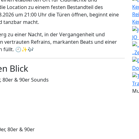
ie Location zu einem festen Bestandteil des
Re
.2026 um 21:00 Uhr die Türen öffnen, beginnt eine
Ke
d tanzbar macht.
berg zu einer Nacht, in der Vergangenheit und
JO
n vertrauten Refrains, markanten Beats und einer
en füllt. 🕘✨🎶
„Z
en Blick
Do
r, 80er & 90er Sounds
Tr
Mu
er, 80er & 90er