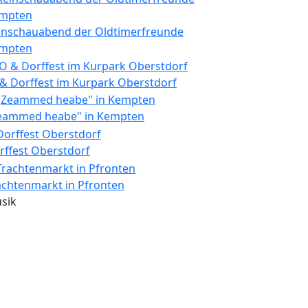
inschauabend der Oldtimerfreunde
mpten
 & Dorffest im Kurpark Oberstdorf
eammed heabe" in Kempten
rffest Oberstdorf
achtenmarkt in Pfronten
sik