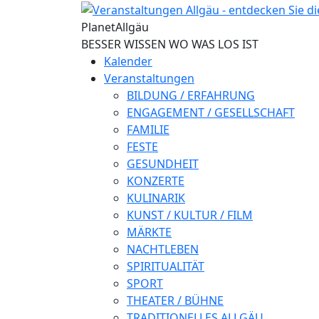
Direkt zum Inhalt
Planet
Allgäu
BESSER WISSEN WO WAS LOS IST
Kalender
Veranstaltungen
BILDUNG / ERFAHRUNG
ENGAGEMENT / GESELLSCHAFT
FAMILIE
FESTE
GESUNDHEIT
KONZERTE
KULINARIK
KUNST / KULTUR / FILM
MÄRKTE
NACHTLEBEN
SPIRITUALITÄT
SPORT
THEATER / BÜHNE
TRADITIONELLES ALLGÄU