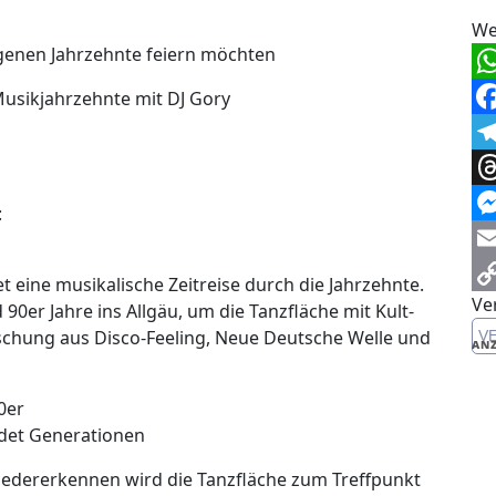
We
ngenen Jahrzehnte feiern möchten
Wh
Musikjahrzehnte mit DJ Gory
Fa
Te
Th
:
Me
Em
et eine musikalische Zeitreise durch die Jahrzehnte.
Ve
Co
 90er Jahre ins Allgäu, um die Tanzfläche mit Kult-
Mischung aus Disco-Feeling, Neue Deutsche Welle und
V
Li
ANZ
90er
det Generationen
edererkennen wird die Tanzfläche zum Treffpunkt