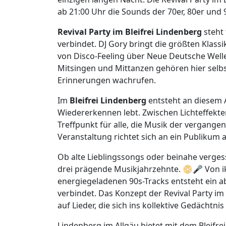
ab 21:00 Uhr die Sounds der 70er, 80er und
Revival Party im Bleifrei Lindenberg
steht 
verbindet. DJ Gory bringt die größten Klassik
von Disco-Feeling über Neue Deutsche Welle
Mitsingen und Mittanzen gehören hier selb
Erinnerungen wachrufen.
Im
Bleifrei Lindenberg
entsteht an diesem 
Wiedererkennen lebt. Zwischen Lichteffekt
Treffpunkt für alle, die Musik der vergang
Veranstaltung richtet sich an ein Publikum a
Ob alte Lieblingssongs oder beinahe verge
drei prägende Musikjahrzehnte. 📀🎤 Von 
energiegeladenen 90s-Tracks entsteht ein 
verbindet. Das Konzept der Revival Party im
auf Lieder, die sich ins kollektive Gedächtn
Lindenberg im Allgäu bietet mit dem Bleifre