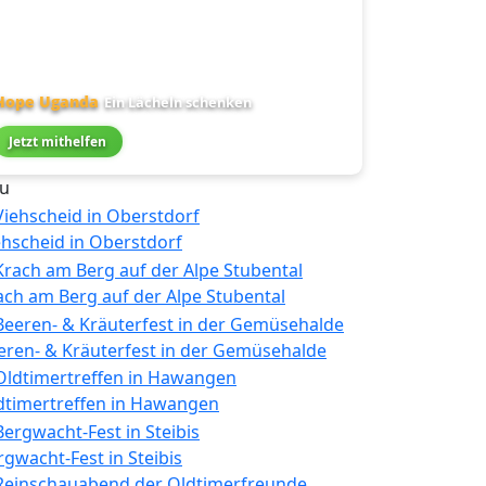
Hope Uganda
Ein Lächeln schenken
Jetzt mithelfen
u
ehscheid in Oberstdorf
ach am Berg auf der Alpe Stubental
eren- & Kräuterfest in der Gemüsehalde
dtimertreffen in Hawangen
rgwacht-Fest in Steibis