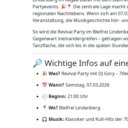
Partyevents. 🎉📍 Die zentrale Lage macht d
regionalen Nachtlebens. Wenn sich am 07.03
Veranstaltung, die Musikgeschichte hör- un
So wird die Revival Party im Bleifrei Linden
Gegenwart ineinandergreifen – getragen vo
Tanzfläche, die sich bis in die späten Stund
🔎 Wichtige Infos auf ein
🎉
Was?
Revival Party mit DJ Gory – 70e
📅
Wann?
Samstag, 07.03.2026
🕘
Beginn:
21:00 Uhr
📍
Wo?
Bleifrei Lindenberg
🎧
Musik:
Klassiker und Kult-Hits der 70