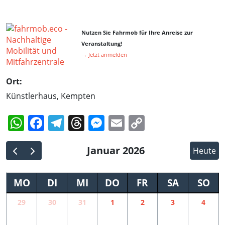
Nutzen Sie Fahrmob für Ihre Anreise zur
Veranstaltung!
→ Jetzt anmelden
Ort:
Künstlerhaus, Kempten
WhatsApp
Facebook
Telegram
Threads
Messenger
Email
Copy
Link
Januar 2026
Heute
MO
DI
MI
DO
FR
SA
SO
29
30
31
1
2
3
4