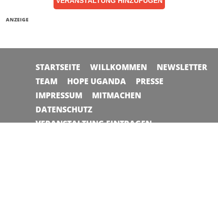
VERANSTALTUNG HINZUFÜGEN
ANZEIGE
STARTSEITE
WILLKOMMEN
NEWSLETTER
TEAM
HOPE UGANDA
PRESSE
IMPRESSUM
MITMACHEN
DATENSCHUTZ
VERANSTALTUNG EINTRAGEN
© 2026 Planet Allgäu | Made in Altusried