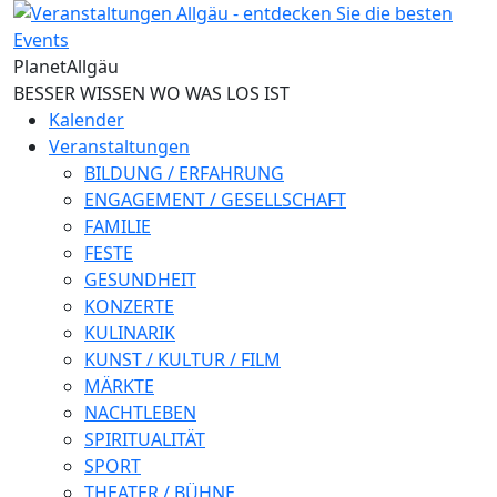
Direkt zum Inhalt
Planet
Allgäu
BESSER WISSEN WO WAS LOS IST
Kalender
Veranstaltungen
BILDUNG / ERFAHRUNG
ENGAGEMENT / GESELLSCHAFT
FAMILIE
FESTE
GESUNDHEIT
KONZERTE
KULINARIK
KUNST / KULTUR / FILM
MÄRKTE
NACHTLEBEN
SPIRITUALITÄT
SPORT
THEATER / BÜHNE