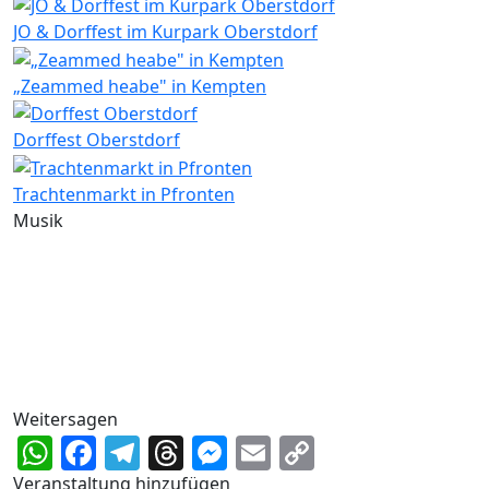
JO & Dorffest im Kurpark Oberstdorf
„Zeammed heabe" in Kempten
Dorffest Oberstdorf
Trachtenmarkt in Pfronten
Musik
Weitersagen
WhatsApp
Facebook
Telegram
Threads
Messenger
Email
Copy
Link
Veranstaltung hinzufügen