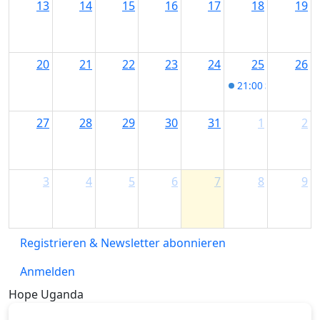
13
14
15
16
17
18
19
20
21
22
23
24
25
26
21:00
Sorry Abou
27
28
29
30
31
1
2
3
4
5
6
7
8
9
Registrieren & Newsletter abonnieren
Anmelden
Hope Uganda