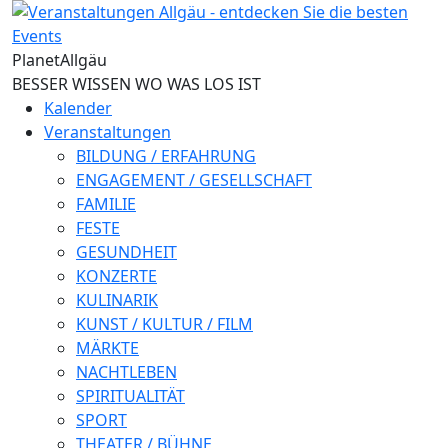
Direkt zum Inhalt
Planet
Allgäu
BESSER WISSEN WO WAS LOS IST
Kalender
Veranstaltungen
BILDUNG / ERFAHRUNG
ENGAGEMENT / GESELLSCHAFT
FAMILIE
FESTE
GESUNDHEIT
KONZERTE
KULINARIK
KUNST / KULTUR / FILM
MÄRKTE
NACHTLEBEN
SPIRITUALITÄT
SPORT
THEATER / BÜHNE