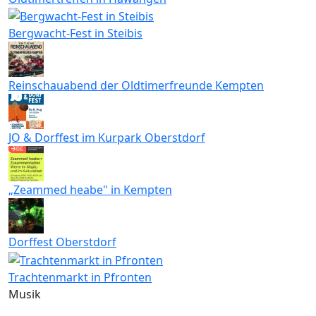
Bergwacht-Fest in Steibis
Reinschauabend der Oldtimerfreunde Kempten
JO & Dorffest im Kurpark Oberstdorf
„Zeammed heabe" in Kempten
Dorffest Oberstdorf
Trachtenmarkt in Pfronten
Musik