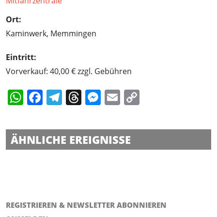
Ort:
Kaminwerk, Memmingen
Eintritt:
Vorverkauf: 40,00 € zzgl. Gebühren
WhatsApp
Facebook
Telegram
Threads
Messenger
Email
Copy
Link
ÄHNLICHE EREIGNISSE
Hans Söllner im Klostergarten Immenstadt
Anthony B beim Theaterfestival Isny
Lagwagon im Club Vaudeville Lindau
REGISTRIEREN & NEWSLETTER ABONNIEREN