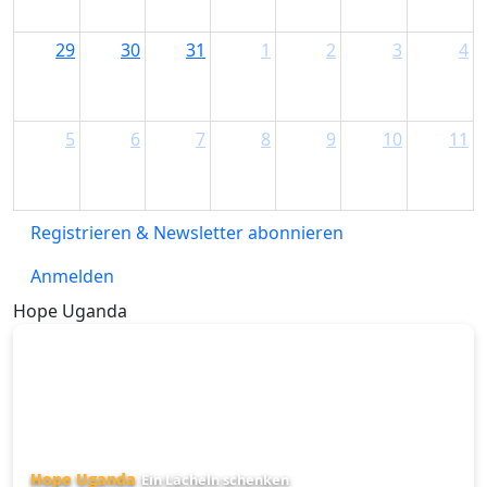
29
30
31
1
2
3
4
5
6
7
8
9
10
11
Registrieren & Newsletter abonnieren
Anmelden
Hope Uganda
Hope Uganda
Ein Lächeln schenken