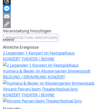
Telegram
Threads
Messenger
Email
Veranstaltung hinzufügen
Copy
VERANSTALTUNG HINZUFÜGEN
Link
ANZEIGE
Ähnliche Ereignisse
2 Legenden 1 Konzert im Festspielhaus
KONZERT
THEATER / BÜHNE
Vuimera & Besler im Klostergarten Immenstadt
BILDUNG / ERFAHRUNG
KONZERT
Vincent Peirani beim Theaterfestival Isny
KONZERT
THEATER / BÜHNE
Startseite