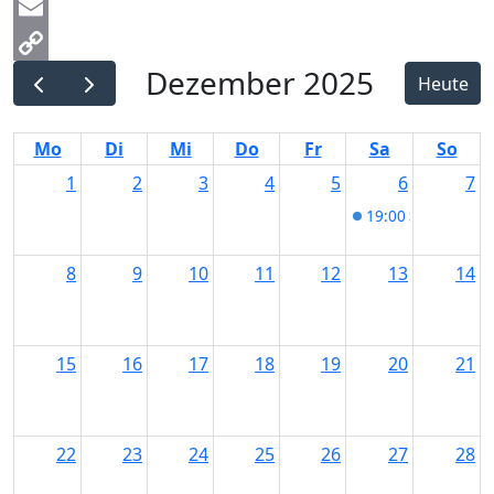
Messenger
Email
Dezember 2025
Copy
Heute
Link
Mo
Di
Mi
Do
Fr
Sa
So
1
2
3
4
5
6
7
19:00
Steve &#0
8
9
10
11
12
13
14
15
16
17
18
19
20
21
22
23
24
25
26
27
28