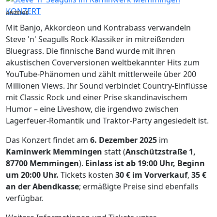
KONZERT
ANZEIGE
Mit Banjo, Akkordeon und Kontrabass verwandeln
Steve 'n' Seagulls Rock-Klassiker in mitreißenden
Bluegrass. Die finnische Band wurde mit ihren
akustischen Coverversionen weltbekannter Hits zum
YouTube-Phänomen und zählt mittlerweile über 200
Millionen Views. Ihr Sound verbindet Country-Einflüsse
mit Classic Rock und einer Prise skandinavischem
Humor – eine Liveshow, die irgendwo zwischen
Lagerfeuer-Romantik und Traktor-Party angesiedelt ist.
Das Konzert findet am
6. Dezember 2025
im
Kaminwerk Memmingen
statt (
Anschützstraße 1,
87700 Memmingen
).
Einlass ist ab 19:00 Uhr, Beginn
um 20:00 Uhr.
Tickets kosten
30 € im Vorverkauf
,
35 €
an der Abendkasse
; ermäßigte Preise sind ebenfalls
verfügbar.