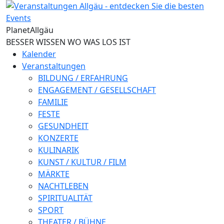
Direkt zum Inhalt
Planet
Allgäu
BESSER WISSEN WO WAS LOS IST
Kalender
Veranstaltungen
BILDUNG / ERFAHRUNG
ENGAGEMENT / GESELLSCHAFT
FAMILIE
FESTE
GESUNDHEIT
KONZERTE
KULINARIK
KUNST / KULTUR / FILM
MÄRKTE
NACHTLEBEN
SPIRITUALITÄT
SPORT
THEATER / BÜHNE