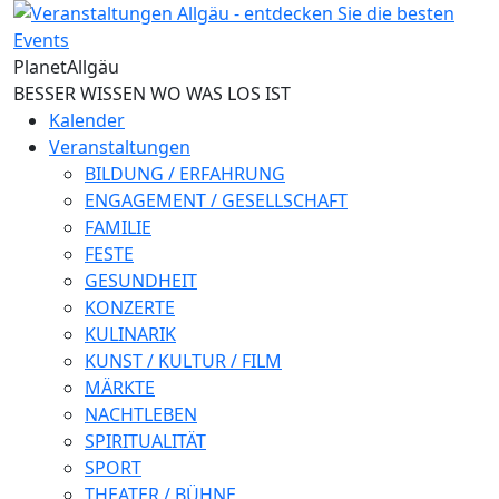
Direkt zum Inhalt
Planet
Allgäu
BESSER WISSEN WO WAS LOS IST
Kalender
Veranstaltungen
BILDUNG / ERFAHRUNG
ENGAGEMENT / GESELLSCHAFT
FAMILIE
FESTE
GESUNDHEIT
KONZERTE
KULINARIK
KUNST / KULTUR / FILM
MÄRKTE
NACHTLEBEN
SPIRITUALITÄT
SPORT
THEATER / BÜHNE