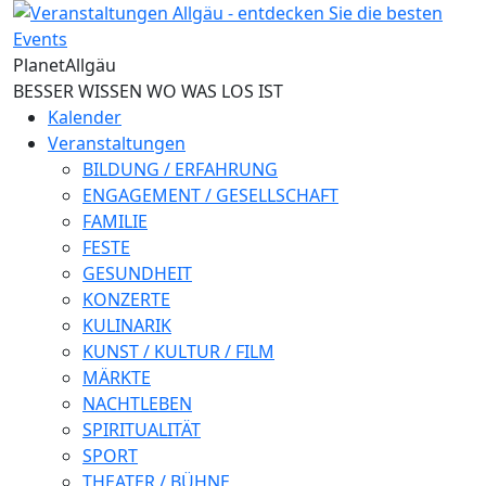
Direkt zum Inhalt
Planet
Allgäu
BESSER WISSEN WO WAS LOS IST
Kalender
Veranstaltungen
BILDUNG / ERFAHRUNG
ENGAGEMENT / GESELLSCHAFT
FAMILIE
FESTE
GESUNDHEIT
KONZERTE
KULINARIK
KUNST / KULTUR / FILM
MÄRKTE
NACHTLEBEN
SPIRITUALITÄT
SPORT
THEATER / BÜHNE