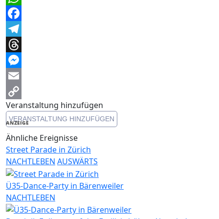
WhatsApp
Facebook
Telegram
Threads
Messenger
Email
Veranstaltung hinzufügen
Copy
VERANSTALTUNG HINZUFÜGEN
Link
ANZEIGE
Ähnliche Ereignisse
Street Parade in Zürich
NACHTLEBEN
AUSWÄRTS
Ü35-Dance-Party in Bärenweiler
NACHTLEBEN