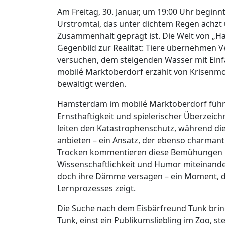
Am Freitag, 30. Januar, um 19:00 Uhr beginn
Urstromtal, das unter dichtem Regen ächz
Zusammenhalt geprägt ist. Die Welt von „Ham
Gegenbild zur Realität: Tiere übernehmen
versuchen, dem steigenden Wasser mit Einf
mobilé Marktoberdorf erzählt von Krisenm
bewältigt werden.
Hamsterdam im mobilé Marktoberdorf führt
Ernsthaftigkeit und spielerischer Überzeic
leiten den Katastrophenschutz, während 
anbieten – ein Ansatz, der ebenso charmant wi
Trocken kommentieren diese Bemühungen mi
Wissenschaftlichkeit und Humor miteinande
doch ihre Dämme versagen – ein Moment, de
Lernprozesses zeigt.
Die Suche nach dem Eisbärfreund Tunk brin
Tunk, einst ein Publikumsliebling im Zoo, s