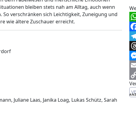
situationen bleiben stets nah am Alltag, auch wenn
We
. So verschränken sich Leichtigkeit, Zuneigung und
e wie ältere Zuschauer erreicht.
Wh
Fa
Te
rdorf
Th
Me
Em
Ve
Co
V
Li
ANZ
ann, Juliane Laas, Janika Loag, Lukas Schütz, Sarah