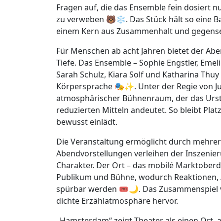
Fragen auf, die das Ensemble fein dosiert
zu verweben 🐻❄️. Das Stück hält so eine Ba
einem Kern aus Zusammenhalt und gegensei
Für Menschen ab acht Jahren bietet der Ab
Tiefe. Das Ensemble – Sophie Engstler, Emeli
Sarah Schulz, Kiara Solf und Katharina Thuy 
Körpersprache 🎭✨. Unter der Regie von Ju
atmosphärischer Bühnenraum, der das Urstro
reduzierten Mitteln andeutet. So bleibt Plat
bewusst einlädt.
Die Veranstaltung ermöglicht durch mehrer
Abendvorstellungen verleihen der Inszenie
Charakter. Der Ort – das mobilé Marktoberdo
Publikum und Bühne, wodurch Reaktionen, 
spürbar werden 🎟️🌙. Das Zusammenspiel 
dichte Erzählatmosphäre hervor.
„Hamsterdam“ zeigt Theater als einen Ort