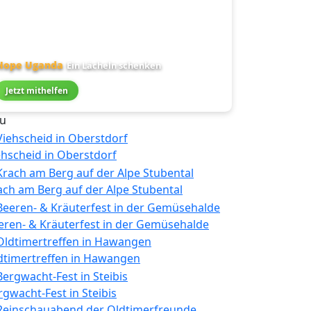
Hope Uganda
Ein Lächeln schenken
Jetzt mithelfen
u
ehscheid in Oberstdorf
ach am Berg auf der Alpe Stubental
eren- & Kräuterfest in der Gemüsehalde
dtimertreffen in Hawangen
rgwacht-Fest in Steibis