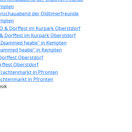
inschauabend der Oldtimerfreunde
mpten
 & Dorffest im Kurpark Oberstdorf
eammed heabe" in Kempten
rffest Oberstdorf
achtenmarkt in Pfronten
sik