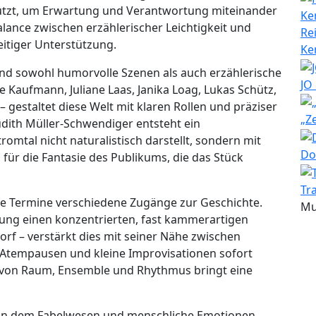
 nutzt, um Erwartung und Verantwortung miteinander
lance zwischen erzählerischer Leichtigkeit und
Re
tiger Unterstützung.
Ke
end sowohl humorvolle Szenen als auch erzählerische
JO
e Kaufmann, Juliane Laas, Janika Loag, Lukas Schütz,
– gestaltet diese Welt mit klaren Rollen und präziser
„Z
dith Müller-Schwendiger entsteht ein
mtal nicht naturalistisch darstellt, sondern mit
Do
z für die Fantasie des Publikums, die das Stück
Tr
e Termine verschiedene Zugänge zur Geschichte.
Mu
rung einen konzentrierten, fast kammerartigen
rf – verstärkt dies mit seiner Nähe zwischen
Atempausen und kleine Improvisationen sofort
von Raum, Ensemble und Rhythmus bringt eine
, an dem Fabelwesen und menschliche Emotionen