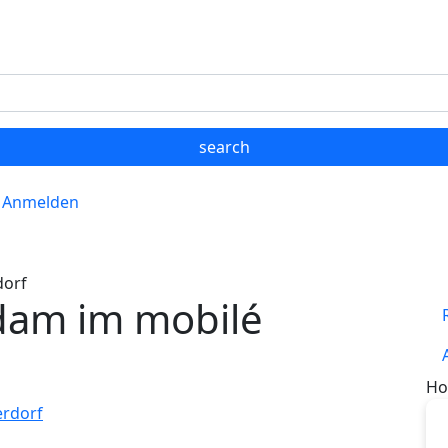
Anmelden
dorf
dam im mobilé
Ho