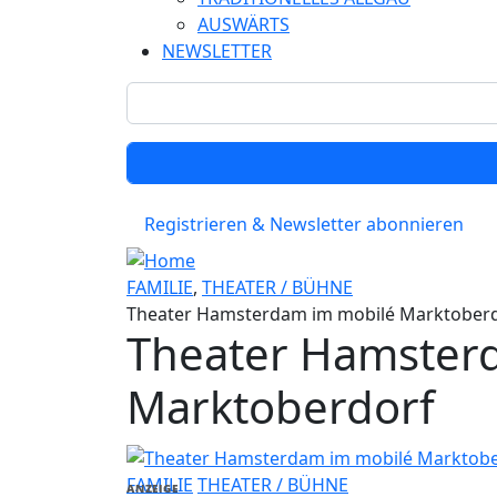
AUSWÄRTS
NEWSLETTER
Registrieren & Newsletter abonnieren
FAMILIE
,
THEATER / BÜHNE
Theater Hamsterdam im mobilé Marktober
Theater Hamster
Marktoberdorf
FAMILIE
THEATER / BÜHNE
ANZEIGE