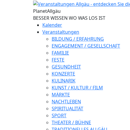
Direkt zum Inhalt
Planet
Allgäu
BESSER WISSEN WO WAS LOS IST
Kalender
Veranstaltungen
BILDUNG / ERFAHRUNG
ENGAGEMENT / GESELLSCHAFT
FAMILIE
FESTE
GESUNDHEIT
KONZERTE
KULINARIK
KUNST / KULTUR / FILM
MÄRKTE
NACHTLEBEN
SPIRITUALITÄT
SPORT
THEATER / BÜHNE
TRADITIONELLES ALLGÄU