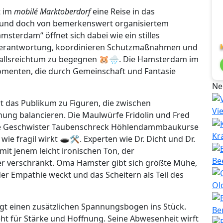
t im
mobilé Marktoberdorf
eine Reise in das
t und doch von bemerkenswert organisiertem
sterdam“ öffnet sich dabei wie ein stilles
 Verantwortung, koordinieren Schutzmaßnahmen und
allsreichtum zu begegnen 🐹🌧️. Die Hamsterdam im
omenten, die durch Gemeinschaft und Fantasie
Ne
 das Publikum zu Figuren, die zwischen
Vi
hnung balancieren. Die Maulwürfe Fridolin und Fred
die Geschwister Taubenschreck Höhlendammbaukurse
Kr
e fragil wirkt 🕳️🛠️. Experten wie Dr. Dicht und Dr.
t jenem leicht ironischen Ton, der
Be
r verschränkt. Oma Hamster gibt sich größte Mühe,
r Empathie weckt und das Scheitern als Teil des
Ol
gt einen zusätzlichen Spannungsbogen ins Stück.
Be
teht für Stärke und Hoffnung. Seine Abwesenheit wirft