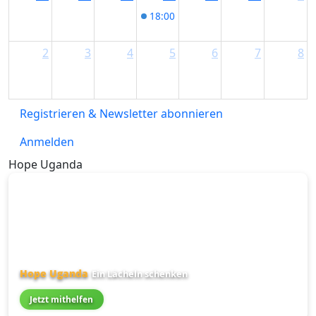
18:00
Truck Stop im Kaminwerk 
2
3
4
5
6
7
8
Registrieren & Newsletter abonnieren
Anmelden
Hope Uganda
Hope Uganda
Ein Lächeln schenken
Jetzt mithelfen