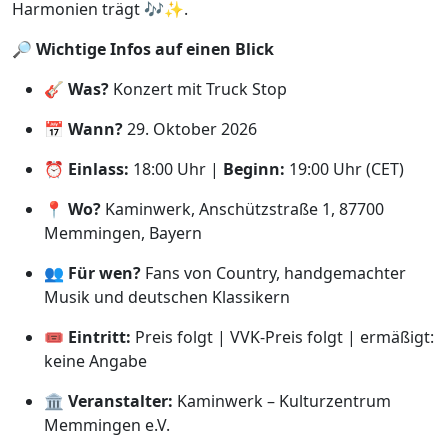
Harmonien trägt 🎶✨.
🔎
Wichtige Infos auf einen Blick
🎸
Was?
Konzert mit Truck Stop
📅
Wann?
29. Oktober 2026
⏰
Einlass:
18:00 Uhr |
Beginn:
19:00 Uhr (CET)
📍
Wo?
Kaminwerk, Anschützstraße 1, 87700
Memmingen, Bayern
👥
Für wen?
Fans von Country, handgemachter
Musik und deutschen Klassikern
🎟️
Eintritt:
Preis folgt | VVK-Preis folgt | ermäßigt:
keine Angabe
🏛️
Veranstalter:
Kaminwerk – Kulturzentrum
Memmingen e.V.