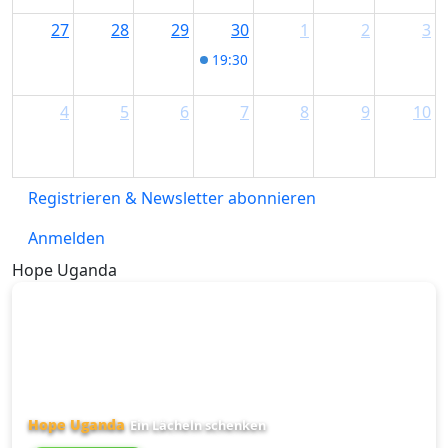
27
28
29
30
1
2
3
19:30
Udo Jürgens Story im Modeo
4
5
6
7
8
9
10
Registrieren & Newsletter abonnieren
Anmelden
Hope Uganda
Hope Uganda
Ein Lächeln schenken