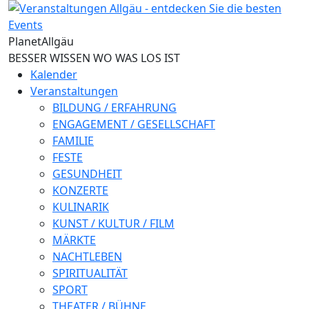
Direkt zum Inhalt
Planet
Allgäu
BESSER WISSEN WO WAS LOS IST
Kalender
Veranstaltungen
BILDUNG / ERFAHRUNG
ENGAGEMENT / GESELLSCHAFT
FAMILIE
FESTE
GESUNDHEIT
KONZERTE
KULINARIK
KUNST / KULTUR / FILM
MÄRKTE
NACHTLEBEN
SPIRITUALITÄT
SPORT
THEATER / BÜHNE