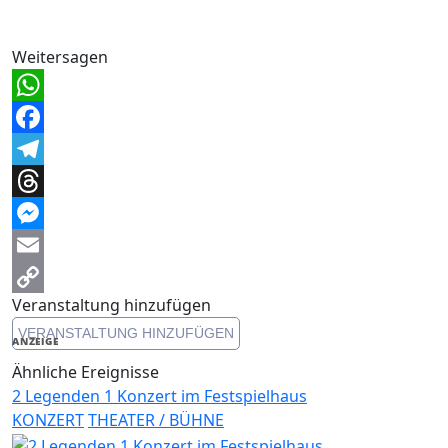
Weitersagen
WhatsApp
Facebook
Telegram
Threads
Messenger
Email
Veranstaltung hinzufügen
Copy
VERANSTALTUNG HINZUFÜGEN
Link
ANZEIGE
Ähnliche Ereignisse
2 Legenden 1 Konzert im Festspielhaus
KONZERT
THEATER / BÜHNE