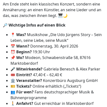
Am Ende steht kein klassisches Konzert, sondern eine
Annäherung: an einen Künstler, an seine Lieder und an
das, was zwischen ihnen liegt. 🎹🌙
🔎
Wichtige Infos auf einen Blick
📍
Was?
Musikshow „Die Udo Jürgens Story – Sein
Leben, seine Liebe, seine Musik“
📅
Wann?
Donnerstag, 30. April 2026
⏰
Beginn?
19:30 Uhr
📌
Wo?
Modeon, Schwabenstraße 58, 87616
Marktoberdorf
🎤
Mitwirkende?
Gabriela Benesch & Alex Parker
🎟️
Eintritt?
47,40 € – 62,40 €
🏛️
Veranstalter?
Konzertbüro Augsburg GmbH
🎫
Tickets?
Online erhältlich („Tickets“)
👥
Für wen?
Fans deutschsprachiger Musik &
Bühnenprogramme
🚶
Anfahrt?
Gut erreichbar in Marktoberdorf