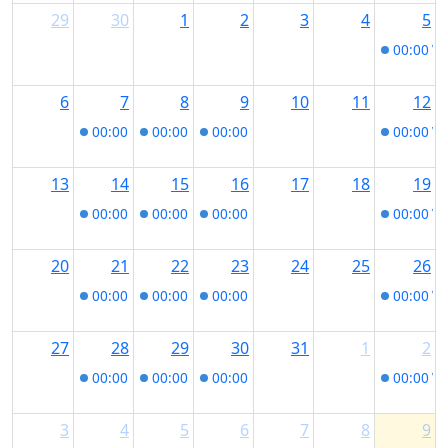
29
30
1
2
3
4
5
00:00
Vo
6
7
8
9
10
11
12
00:00
Vom Allgäu an die Adria im Museum im Bock
00:00
Vom Allgäu an die Adria im Museum 
00:00
Vom Allgäu an die Adria im
00:00
Vo
13
14
15
16
17
18
19
00:00
Vom Allgäu an die Adria im Museum im Bock
00:00
Vom Allgäu an die Adria im Museum 
00:00
Vom Allgäu an die Adria im
00:00
Vo
20
21
22
23
24
25
26
00:00
Vom Allgäu an die Adria im Museum im Bock
00:00
Vom Allgäu an die Adria im Museum 
00:00
Vom Allgäu an die Adria im
00:00
Vo
27
28
29
30
31
1
2
00:00
Vom Allgäu an die Adria im Museum im Bock
00:00
Vom Allgäu an die Adria im Museum 
00:00
Vom Allgäu an die Adria im
00:00
Vo
3
4
5
6
7
8
9