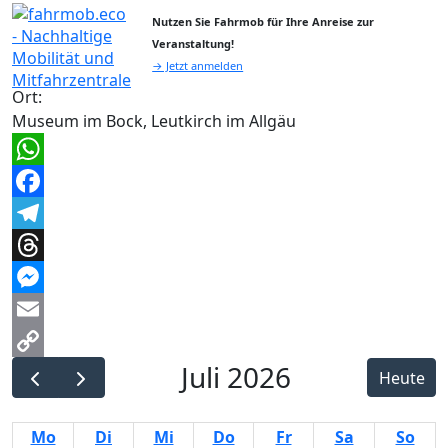
Nutzen Sie Fahrmob für Ihre Anreise zur
Veranstaltung!
→ Jetzt anmelden
Ort:
Museum im Bock, Leutkirch im Allgäu
WhatsApp
Facebook
Telegram
Threads
Messenger
Email
Juli 2026
Copy
Heute
Link
Mo
Di
Mi
Do
Fr
Sa
So