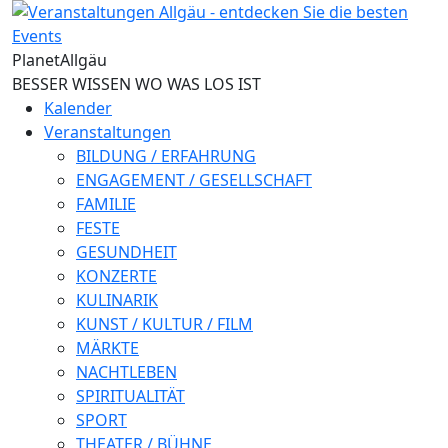
Direkt zum Inhalt
Planet
Allgäu
BESSER WISSEN WO WAS LOS IST
Kalender
Veranstaltungen
BILDUNG / ERFAHRUNG
ENGAGEMENT / GESELLSCHAFT
FAMILIE
FESTE
GESUNDHEIT
KONZERTE
KULINARIK
KUNST / KULTUR / FILM
MÄRKTE
NACHTLEBEN
SPIRITUALITÄT
SPORT
THEATER / BÜHNE