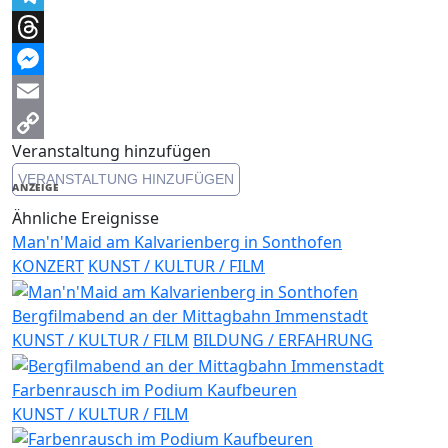
Telegram
Threads
Messenger
Email
Veranstaltung hinzufügen
Copy
VERANSTALTUNG HINZUFÜGEN
Link
ANZEIGE
Ähnliche Ereignisse
Man'n'Maid am Kalvarienberg in Sonthofen
KONZERT
KUNST / KULTUR / FILM
Bergfilmabend an der Mittagbahn Immenstadt
KUNST / KULTUR / FILM
BILDUNG / ERFAHRUNG
Farbenrausch im Podium Kaufbeuren
KUNST / KULTUR / FILM