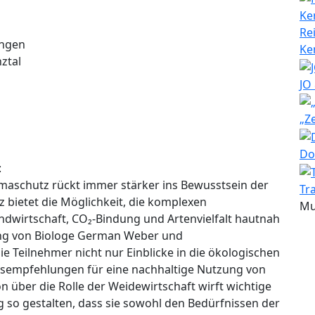
Re
ngen
Ke
ztal
JO
„Z
Do
:
maschutz rückt immer stärker ins Bewusstsein der
Tr
z bietet die Möglichkeit, die komplexen
Mu
wirtschaft, CO₂-Bindung und Artenvielfalt hautnah
ung von Biologe German Weber und
e Teilnehmer nicht nur Einblicke in die ökologischen
sempfehlungen für eine nachhaltige Nutzung von
 über die Rolle der Weidewirtschaft wirft wichtige
 so gestalten, dass sie sowohl den Bedürfnissen der