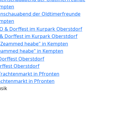
inschauabend der Oldtimerfreunde
mpten
 & Dorffest im Kurpark Oberstdorf
eammed heabe" in Kempten
rffest Oberstdorf
achtenmarkt in Pfronten
sik