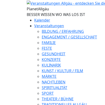
Direkt zum Inhalt
Planet
Allgäu
BESSER WISSEN WO WAS LOS IST
Kalender
Veranstaltungen
BILDUNG / ERFAHRUNG
ENGAGEMENT / GESELLSCHAFT
FAMILIE
FESTE
GESUNDHEIT
KONZERTE
KULINARIK
KUNST / KULTUR / FILM
MÄRKTE
NACHTLEBEN
SPIRITUALITÄT
SPORT
THEATER / BÜHNE
TRADITIONELLES ALLGÄU