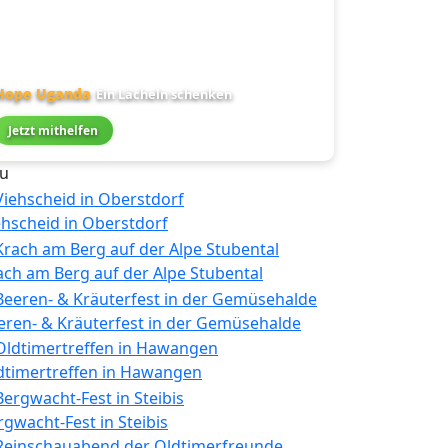
Hope Uganda
Ein Lächeln schenken
Jetzt mithelfen
u
ehscheid in Oberstdorf
ach am Berg auf der Alpe Stubental
eren- & Kräuterfest in der Gemüsehalde
dtimertreffen in Hawangen
rgwacht-Fest in Steibis