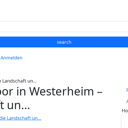
Anmelden
e Landschaft un…
or in Westerheim –
ft un…
Ho