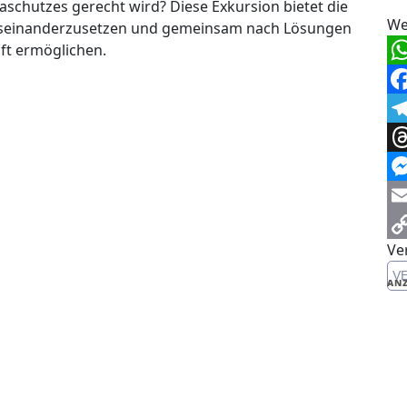
schutzes gerecht wird? Diese Exkursion bietet die
We
 auseinanderzusetzen und gemeinsam nach Lösungen
aft ermöglichen.
Wh
Fa
Te
Th
Me
Em
Ve
Co
V
Li
ANZ