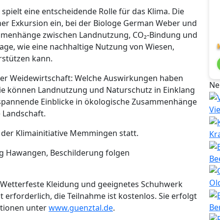
spielt eine entscheidende Rolle für das Klima. Die
iner Exkursion ein, bei der Biologe German Weber und
ammenhänge zwischen Landnutzung, CO₂-Bindung und
Frage, wie eine nachhaltige Nutzung von Wiesen,
stützen kann.
der Weidewirtschaft: Welche Auswirkungen haben
Ne
ie können Landnutzung und Naturschutz in Einklang
 spannende Einblicke in ökologische Zusammenhänge
Vi
 Landschaft.
 der Klimainitiative Memmingen statt.
Kr
 Hawangen, Beschilderung folgen
Be
Ol
t. Wetterfeste Kleidung und geeignetes Schuhwerk
rforderlich, die Teilnahme ist kostenlos. Sie erfolgt
Be
ationen unter
www.guenztal.de
.