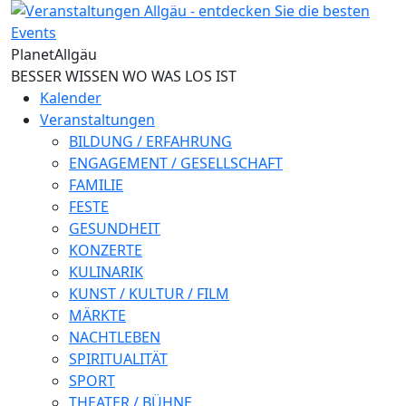
Direkt zum Inhalt
Planet
Allgäu
BESSER WISSEN WO WAS LOS IST
Kalender
Veranstaltungen
BILDUNG / ERFAHRUNG
ENGAGEMENT / GESELLSCHAFT
FAMILIE
FESTE
GESUNDHEIT
KONZERTE
KULINARIK
KUNST / KULTUR / FILM
MÄRKTE
NACHTLEBEN
SPIRITUALITÄT
SPORT
THEATER / BÜHNE