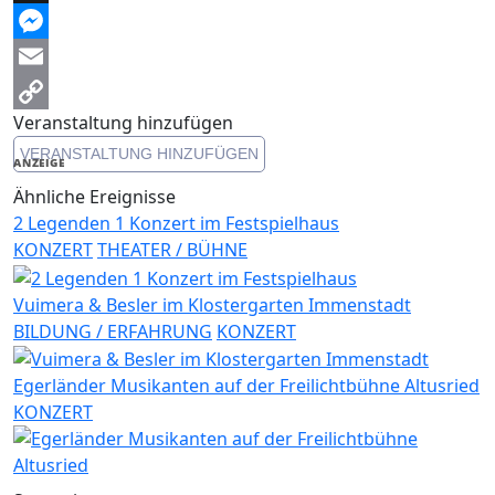
Threads
Messenger
Email
Veranstaltung hinzufügen
Copy
VERANSTALTUNG HINZUFÜGEN
Link
ANZEIGE
Ähnliche Ereignisse
2 Legenden 1 Konzert im Festspielhaus
KONZERT
THEATER / BÜHNE
Vuimera & Besler im Klostergarten Immenstadt
BILDUNG / ERFAHRUNG
KONZERT
Egerländer Musikanten auf der Freilichtbühne Altusried
KONZERT