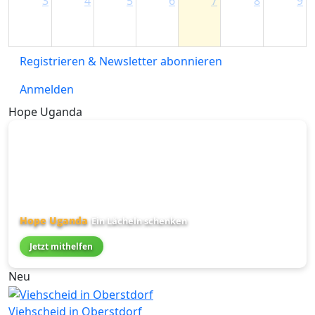
3
4
5
6
7
8
9
Registrieren & Newsletter abonnieren
Anmelden
Hope Uganda
Hope Uganda
Ein Lächeln schenken
Jetzt mithelfen
Neu
Viehscheid in Oberstdorf