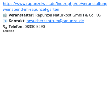
https://www.rapunzelwelt.de/index.php/de/veranstaltun
weinabend-im-rapunzel-garten
🏢
Veranstalter?
Rapunzel Naturkost GmbH & Co. KG
📧
Kontakt:
besucherzentrum@rapunzel.de
📞
Telefon:
08330 5290
ANZEIGE