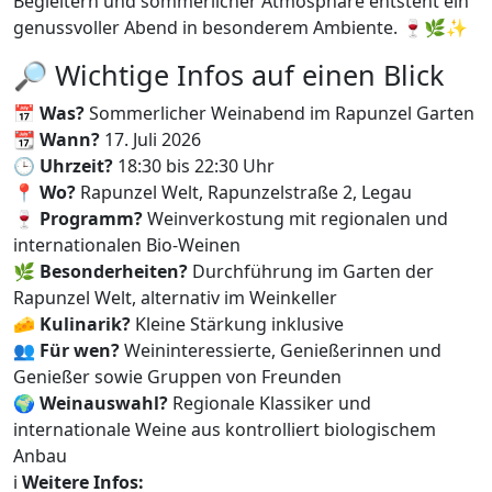
Begleitern und sommerlicher Atmosphäre entsteht ein
genussvoller Abend in besonderem Ambiente. 🍷🌿✨
🔎 Wichtige Infos auf einen Blick
📅
Was?
Sommerlicher Weinabend im Rapunzel Garten
📆
Wann?
17. Juli 2026
🕒
Uhrzeit?
18:30 bis 22:30 Uhr
📍
Wo?
Rapunzel Welt, Rapunzelstraße 2, Legau
🍷
Programm?
Weinverkostung mit regionalen und
internationalen Bio-Weinen
🌿
Besonderheiten?
Durchführung im Garten der
Rapunzel Welt, alternativ im Weinkeller
🧀
Kulinarik?
Kleine Stärkung inklusive
👥
Für wen?
Weininteressierte, Genießerinnen und
Genießer sowie Gruppen von Freunden
🌍
Weinauswahl?
Regionale Klassiker und
internationale Weine aus kontrolliert biologischem
Anbau
ℹ️
Weitere Infos: