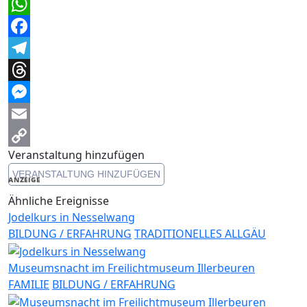
WhatsApp
Facebook
Telegram
Threads
Messenger
Email
Veranstaltung hinzufügen
Copy
VERANSTALTUNG HINZUFÜGEN
Link
ANZEIGE
Ähnliche Ereignisse
Jodelkurs in Nesselwang
BILDUNG / ERFAHRUNG
TRADITIONELLES ALLGÄU
Museumsnacht im Freilichtmuseum Illerbeuren
FAMILIE
BILDUNG / ERFAHRUNG