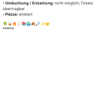
•
Umbuchung / Erstattung:
nicht möglich; Tickets
übertragbar
•
Plätze:
limitiert
🍀🥃🔥🕯️📚🌍🍂🔎✨🤝
ANZEIGE