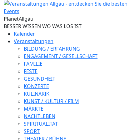
Direkt zum Inhalt
Planet
Allgäu
BESSER WISSEN WO WAS LOS IST
Kalender
Veranstaltungen
BILDUNG / ERFAHRUNG
ENGAGEMENT / GESELLSCHAFT
FAMILIE
FESTE
GESUNDHEIT
KONZERTE
KULINARIK
KUNST / KULTUR / FILM
MÄRKTE
NACHTLEBEN
SPIRITUALITÄT
SPORT
THEATER / BÜHNE