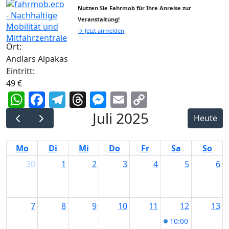
Nutzen Sie Fahrmob für Ihre Anreise zur
Veranstaltung!
→ Jetzt anmelden
Ort:
Andlars Alpakas
Eintritt:
49 €
WhatsApp
Facebook
Telegram
Threads
Messenger
Email
Copy
Link
Juli 2025
Heute
Mo
Di
Mi
Do
Fr
Sa
So
30
1
2
3
4
5
6
7
8
9
10
11
12
13
10:00
Yoga bei d