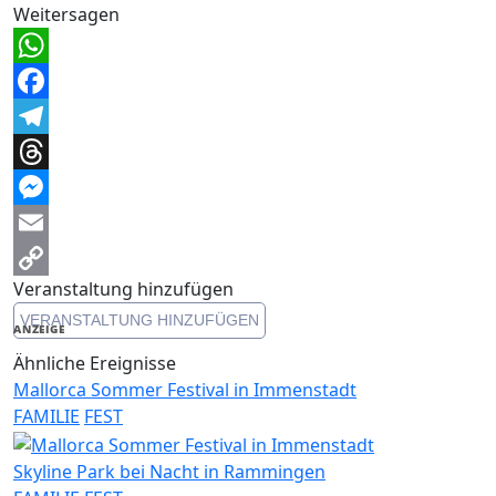
Weitersagen
WhatsApp
Facebook
Telegram
Threads
Messenger
Email
Veranstaltung hinzufügen
Copy
VERANSTALTUNG HINZUFÜGEN
Link
ANZEIGE
Ähnliche Ereignisse
Mallorca Sommer Festival in Immenstadt
FAMILIE
FEST
Skyline Park bei Nacht in Rammingen