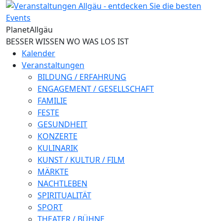
Direkt zum Inhalt
Planet
Allgäu
BESSER WISSEN WO WAS LOS IST
Kalender
Veranstaltungen
BILDUNG / ERFAHRUNG
ENGAGEMENT / GESELLSCHAFT
FAMILIE
FESTE
GESUNDHEIT
KONZERTE
KULINARIK
KUNST / KULTUR / FILM
MÄRKTE
NACHTLEBEN
SPIRITUALITÄT
SPORT
THEATER / BÜHNE