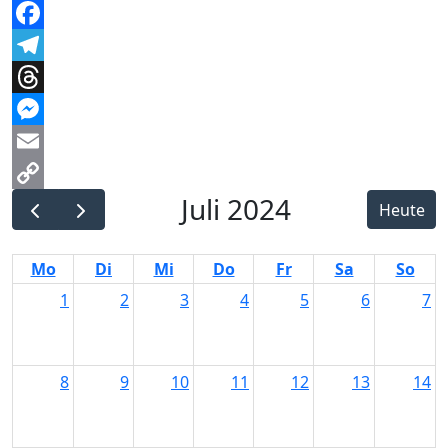
WhatsApp
Facebook
Telegram
Threads
Messenger
Email
Juli 2024
Copy
Heute
Link
Mo
Di
Mi
Do
Fr
Sa
So
1
2
3
4
5
6
7
8
9
10
11
12
13
14