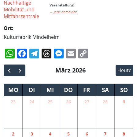
Veranstaltung!
→ Jetzt anmelden
Ort:
Kulturfabrik Mindelheim
WhatsApp
Facebook
Telegram
Threads
Messenger
Email
Copy
Link
März 2026
Heute
MO
DI
MI
DO
FR
SA
SO
23
24
25
26
27
28
1
2
3
4
5
6
7
8