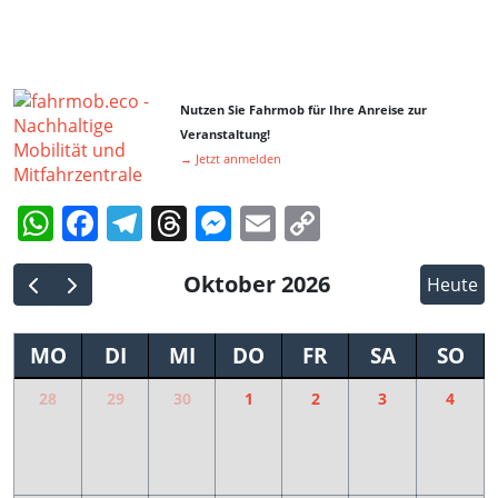
Nutzen Sie Fahrmob für Ihre Anreise zur
Veranstaltung!
→ Jetzt anmelden
WhatsApp
Facebook
Telegram
Threads
Messenger
Email
Copy
Link
Oktober 2026
Heute
MO
DI
MI
DO
FR
SA
SO
28
29
30
1
2
3
4