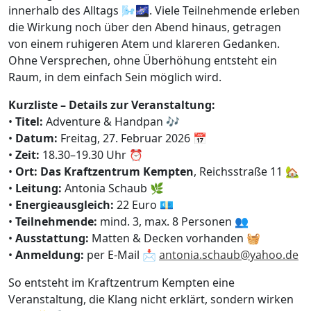
innerhalb des Alltags 🌬️🌌. Viele Teilnehmende erleben
die Wirkung noch über den Abend hinaus, getragen
von einem ruhigeren Atem und klareren Gedanken.
Ohne Versprechen, ohne Überhöhung entsteht ein
Raum, in dem einfach Sein möglich wird.
Kurzliste – Details zur Veranstaltung:
•
Titel:
Adventure & Handpan 🎶
•
Datum:
Freitag, 27. Februar 2026 📅
•
Zeit:
18.30–19.30 Uhr ⏰
•
Ort:
Das Kraftzentrum Kempten
, Reichsstraße 11 🏡
•
Leitung:
Antonia Schaub 🌿
•
Energieausgleich:
22 Euro 💶
•
Teilnehmende:
mind. 3, max. 8 Personen 👥
•
Ausstattung:
Matten & Decken vorhanden 🧺
•
Anmeldung:
per E-Mail 📩
antonia.schaub@yahoo.de
So entsteht im Kraftzentrum Kempten eine
Veranstaltung, die Klang nicht erklärt, sondern wirken