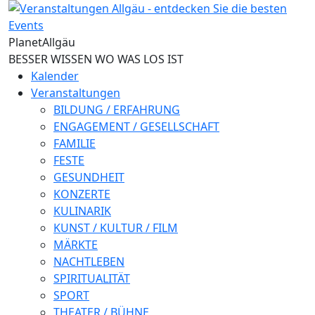
Direkt zum Inhalt
Planet
Allgäu
BESSER WISSEN WO WAS LOS IST
Kalender
Veranstaltungen
BILDUNG / ERFAHRUNG
ENGAGEMENT / GESELLSCHAFT
FAMILIE
FESTE
GESUNDHEIT
KONZERTE
KULINARIK
KUNST / KULTUR / FILM
MÄRKTE
NACHTLEBEN
SPIRITUALITÄT
SPORT
THEATER / BÜHNE