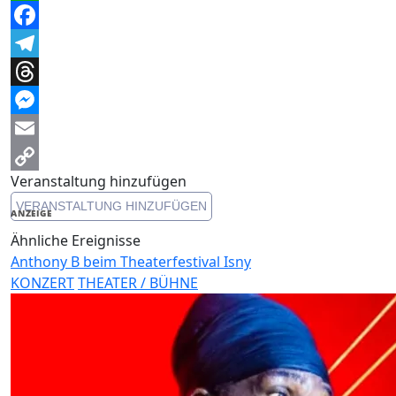
WhatsApp
Facebook
Telegram
Threads
Messenger
Email
Veranstaltung hinzufügen
Copy
VERANSTALTUNG HINZUFÜGEN
Link
ANZEIGE
Ähnliche Ereignisse
Anthony B beim Theaterfestival Isny
KONZERT
THEATER / BÜHNE