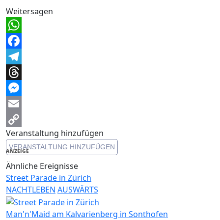
Weitersagen
WhatsApp
Facebook
Telegram
Threads
Messenger
Email
Veranstaltung hinzufügen
Copy
VERANSTALTUNG HINZUFÜGEN
Link
ANZEIGE
Ähnliche Ereignisse
Street Parade in Zürich
NACHTLEBEN
AUSWÄRTS
Man'n'Maid am Kalvarienberg in Sonthofen