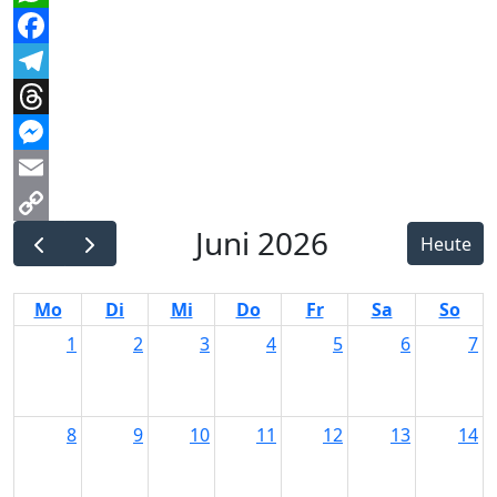
WhatsApp
Facebook
Telegram
Threads
Messenger
Email
Juni 2026
Copy
Heute
Link
Mo
Di
Mi
Do
Fr
Sa
So
1
2
3
4
5
6
7
8
9
10
11
12
13
14