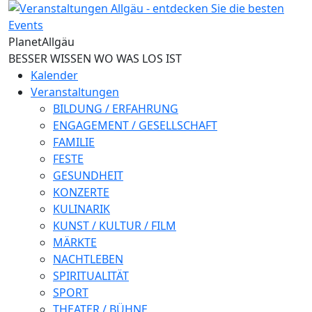
Direkt zum Inhalt
Planet
Allgäu
BESSER WISSEN WO WAS LOS IST
Kalender
Veranstaltungen
BILDUNG / ERFAHRUNG
ENGAGEMENT / GESELLSCHAFT
FAMILIE
FESTE
GESUNDHEIT
KONZERTE
KULINARIK
KUNST / KULTUR / FILM
MÄRKTE
NACHTLEBEN
SPIRITUALITÄT
SPORT
THEATER / BÜHNE