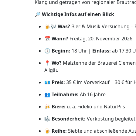
Klang und getragen von regionaler Brautra
🔎
Wichtige Infos auf einen Blick
🍺🎶
Was?
Bier & Musik Versuchung – B
📅
Wann?
Freitag, 20. November 2026
🕕
Beginn:
18 Uhr |
Einlass:
ab 17.30 
📍
Wo?
Malztenne der Brauerei Clemens
Allgäu
💶
Preis:
35 € im Vorverkauf | 30 € für
👥
Teilnahme:
Ab 16 Jahre
🍻
Biere:
u. a. Fidelio und NaturPils
🎼
Besonderheit:
Verkostung begleitet
🍺
Reihe:
Siebte und abschließende Au