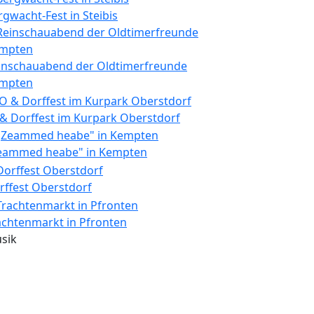
rgwacht-Fest in Steibis
inschauabend der Oldtimerfreunde
mpten
 & Dorffest im Kurpark Oberstdorf
eammed heabe" in Kempten
rffest Oberstdorf
achtenmarkt in Pfronten
sik