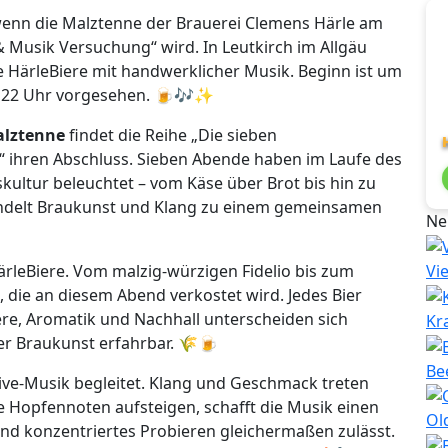
wenn die Malztenne der Brauerei Clemens Härle am
& Musik Versuchung“ wird. In Leutkirch im Allgäu
e HärleBiere mit handwerklicher Musik. Beginn ist um
für 22 Uhr vorgesehen. 🍺🎶✨
alztenne
findet die Reihe „Die sieben
 ihren Abschluss. Sieben Abende haben im Laufe des
kultur beleuchtet – vom Käse über Brot bis hin zu
ündelt Braukunst und Klang zu einem gemeinsamen
Ne
ärleBiere. Vom malzig-würzigen Fidelio bis zum
Vi
, die an diesem Abend verkostet wird. Jedes Bier
tere, Aromatik und Nachhall unterscheiden sich
Kr
ler Braukunst erfahrbar. 🌾🍺
Be
ive-Musik begleitet. Klang und Geschmack treten
e Hopfennoten aufsteigen, schafft die Musik einen
Ol
d konzentriertes Probieren gleichermaßen zulässt.