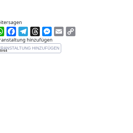
itersagen
WhatsApp
Facebook
Telegram
Threads
Messenger
Email
Copy
Link
ranstaltung hinzufügen
ERANSTALTUNG HINZUFÜGEN
EIGE