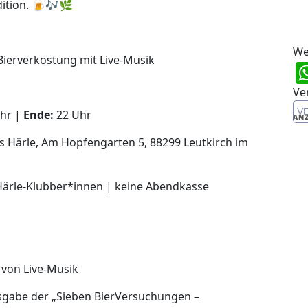
dition. 🍺🎶🌿
We
ierverkostung mit Live-Musik
Ve
V
Uhr |
Ende:
22 Uhr
ANZ
 Härle, Am Hopfengarten 5, 88299 Leutkirch im
 Härle-Klubber*innen | keine Abendkasse
 von Live-Musik
sgabe der „Sieben BierVersuchungen –