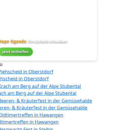
Hope Uganda
Ein Lächeln schenken
Jetzt mithelfen
u
ehscheid in Oberstdorf
ach am Berg auf der Alpe Stubental
eren- & Kräuterfest in der Gemüsehalde
dtimertreffen in Hawangen