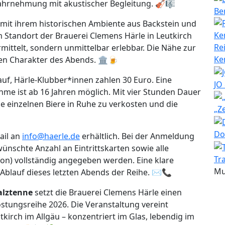
ahrnehmung mit akustischer Begleitung. 🎻🎼
Be
 mit ihrem historischen Ambiente aus Backstein und
 Standort der Brauerei Clemens Härle in Leutkirch
Re
rmittelt, sondern unmittelbar erlebbar. Die Nähe zur
Ke
en Charakter des Abends. 🏛️🍺
auf, Härle-Klubber*innen zahlen 30 Euro. Eine
JO
hme ist ab 16 Jahren möglich. Mit vier Stunden Dauer
ie einzelnen Biere in Ruhe zu verkosten und die
„Z
Do
ail an
info@haerle.de
erhältlich. Bei der Anmeldung
ünschte Anzahl an Eintrittskarten sowie alle
Tr
on) vollständig angegeben werden. Eine klare
Mu
 Ablauf dieses letzten Abends der Reihe. ✉️📞
alztenne
setzt die Brauerei Clemens Härle einen
stungsreihe 2026. Die Veranstaltung vereint
tkirch im Allgäu – konzentriert im Glas, lebendig im