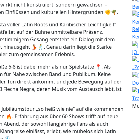
wirkt nicht konstruiert, sondern gewachsen –
Be
en Einflüssen und kulturellen Hintergründen 🌞🌴.
ta voller Latin Roots und Karibischer Leichtigkeit“.
Re
tfaltet auf der Bühne unmittelbare Präsenz.
Ke
rstimmigem Gesang entsteht ein Dialog mit dem
 hinausgeht 💃🕺. Genau darin liegt die Stärke
JO
 hier zum gemeinsamen Erlebnis.
e 6-8 ist dabei mehr als nur Spielstätte 📍. Als
„Z
aum für Nähe zwischen Band und Publikum. Keine
eder Ton direkt ankommt und jede Bewegung auf der
Do
l Flecha Negra, deren Musik vom Austausch lebt, ist
Tr
Mu
n Jubiläumstour „so heiß wie nie“ auf die kommenden
gen 🔥. Erfahrung aus über 60 Shows trifft auf neue
n Abend, der sowohl langjährige Fans als auch
langreise einlässt, erlebt, wie mühelos sich Latin
n 🌊.