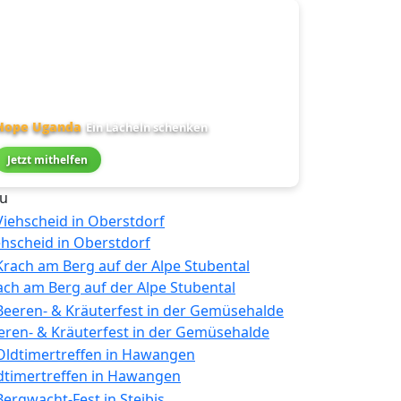
Hope Uganda
Ein Lächeln schenken
Jetzt mithelfen
u
ehscheid in Oberstdorf
ach am Berg auf der Alpe Stubental
eren- & Kräuterfest in der Gemüsehalde
dtimertreffen in Hawangen