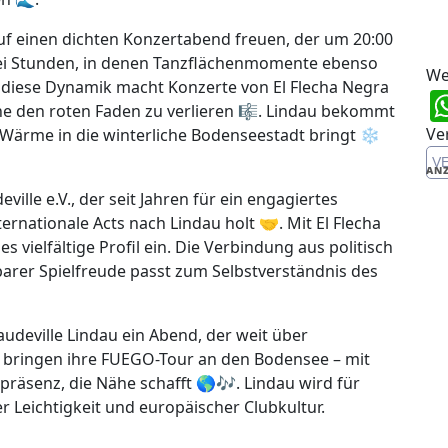
auf einen dichten Konzertabend freuen, der um 20:00
rei Stunden, in denen Tanzflächenmomente ebenso
We
 diese Dynamik macht Konzerte von El Flecha Negra
ne den roten Faden zu verlieren 🎼. Lindau bekommt
Ve
Wärme in die winterliche Bodenseestadt bringt ❄️
V
ANZ
ille e.V., der seit Jahren für ein engagiertes
rnationale Acts nach Lindau holt 🤝. Mit El Flecha
es vielfältige Profil ein. Die Verbindung aus politisch
arer Spielfreude passt zum Selbstverständnis des
udeville Lindau ein Abend, der weit über
a bringen ihre FUEGO-Tour an den Bodensee – mit
räsenz, die Nähe schafft 🌎🎶. Lindau wird für
 Leichtigkeit und europäischer Clubkultur.