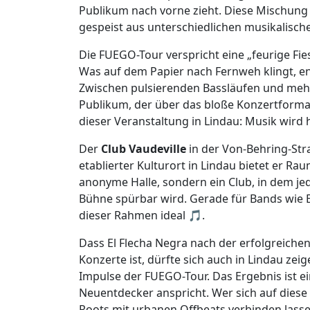
Publikum nach vorne zieht. Diese Mischung 
gespeist aus unterschiedlichen musikalisch
Die FUEGO-Tour verspricht eine „feurige Fies
Was auf dem Papier nach Fernweh klingt, en
Zwischen pulsierenden Bassläufen und meh
Publikum, der über das bloße Konzertformat
dieser Veranstaltung in Lindau: Musik wird
Der
Club Vaudeville
in der Von-Behring-Straß
etablierter Kulturort in Lindau bietet er R
anonyme Halle, sondern ein Club, in dem j
Bühne spürbar wird. Gerade für Bands wie E
dieser Rahmen ideal 🎵.
Dass El Flecha Negra nach der erfolgreiche
Konzerte ist, dürfte sich auch in Lindau zei
Impulse der FUEGO-Tour. Das Ergebnis ist ei
Neuentdecker anspricht. Wer sich auf diese K
Roots mit urbanen Offbeats verbinden lasse