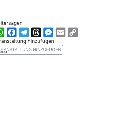
itersagen
WhatsApp
Facebook
Telegram
Threads
Messenger
Email
Copy
Link
ranstaltung hinzufügen
ERANSTALTUNG HINZUFÜGEN
EIGE