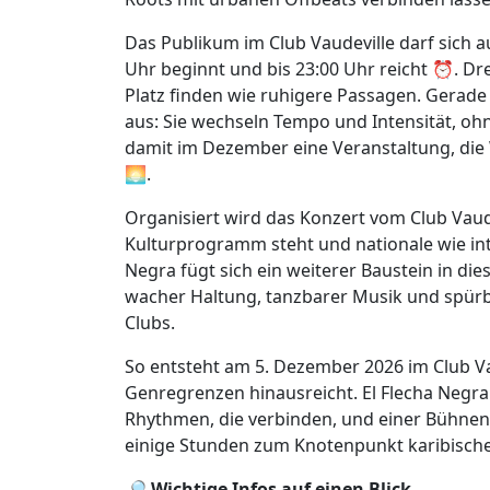
Das Publikum im Club Vaudeville darf sich 
Uhr beginnt und bis 23:00 Uhr reicht ⏰. D
Platz finden wie ruhigere Passagen. Gerade
aus: Sie wechseln Tempo und Intensität, oh
damit im Dezember eine Veranstaltung, die 
🌅.
Organisiert wird das Konzert vom Club Vaudev
Kulturprogramm steht und nationale wie inte
Negra fügt sich ein weiterer Baustein in dies
wacher Haltung, tanzbarer Musik und spürb
Clubs.
So entsteht am 5. Dezember 2026 im Club Va
Genregrenzen hinausreicht. El Flecha Negr
Rhythmen, die verbinden, und einer Bühnenp
einige Stunden zum Knotenpunkt karibischer
🔎
Wichtige Infos auf einen Blick