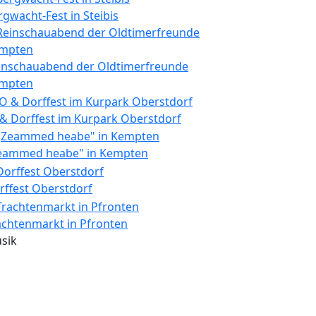
rgwacht-Fest in Steibis
inschauabend der Oldtimerfreunde
mpten
 & Dorffest im Kurpark Oberstdorf
eammed heabe" in Kempten
rffest Oberstdorf
achtenmarkt in Pfronten
sik