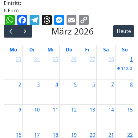
Eintritt:
6 Euro
WhatsApp
Facebook
Telegram
Threads
Messenger
Email
Copy
Link
März 2026
Heute
Mo
Di
Mi
Do
Fr
Sa
So
23
24
25
26
27
28
1
11:00
Fr
2
3
4
5
6
7
8
9
10
11
12
13
14
15
16
17
18
19
20
21
22