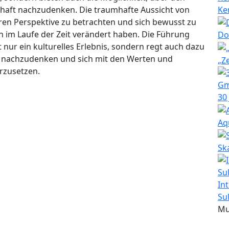
Ke
schaft nachzudenken. Die traumhafte Aussicht von
eren Perspektive zu betrachten und sich bewusst zu
n im Laufe der Zeit verändert haben. Die Führung
Do
nur ein kulturelles Erlebnis, sondern regt auch dazu
t nachzudenken und sich mit den Werten und
„Z
rzusetzen.
30
Aq
Sk
In
Su
Mu