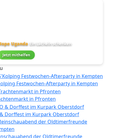
Hope Uganda
Ein Lächeln schenken
Jetzt mithelfen
u
Kolping Festwochen-Afterparty in Kempten
achtenmarkt in Pfronten
 & Dorffest im Kurpark Oberstdorf
inschauabend der Oldtimerfreunde