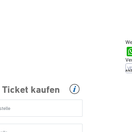
We
Ve
V
ANZ