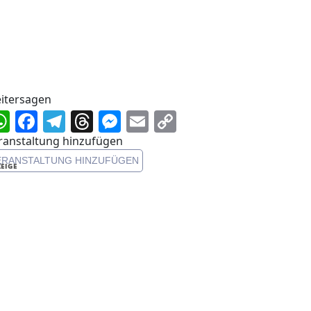
itersagen
WhatsApp
Facebook
Telegram
Threads
Messenger
Email
Copy
Link
ranstaltung hinzufügen
ERANSTALTUNG HINZUFÜGEN
EIGE