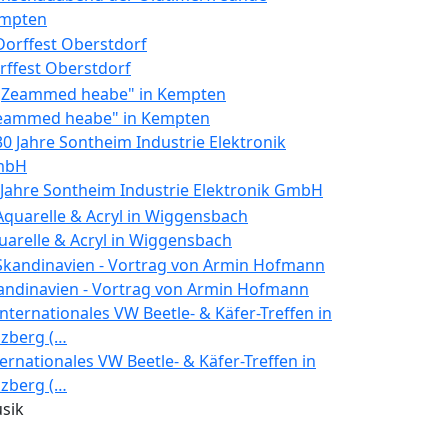
mpten
rffest Oberstdorf
eammed heabe" in Kempten
 Jahre Sontheim Industrie Elektronik GmbH
uarelle & Acryl in Wiggensbach
andinavien - Vortrag von Armin Hofmann
ternationales VW Beetle- & Käfer-Treffen in
lzberg (…
sik