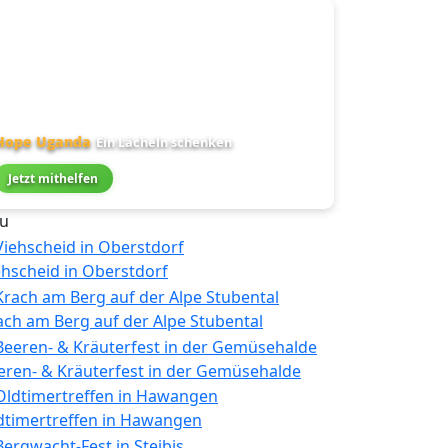
Hope Uganda
Ein Lächeln schenken
Jetzt mithelfen
u
ehscheid in Oberstdorf
ach am Berg auf der Alpe Stubental
eren- & Kräuterfest in der Gemüsehalde
dtimertreffen in Hawangen