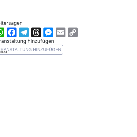
itersagen
WhatsApp
Facebook
Telegram
Threads
Messenger
Email
Copy
Link
ranstaltung hinzufügen
ERANSTALTUNG HINZUFÜGEN
EIGE