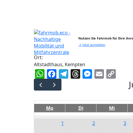
Nutzen Sie Fahrmob für Ihre Anre
→ Jetzt anmelden
Ort:
Altstadthaus, Kempten
WhatsApp
Facebook
Telegram
Threads
Messeng
Email
Cop
Lin
J
Mo
Di
Mi
1
2
3