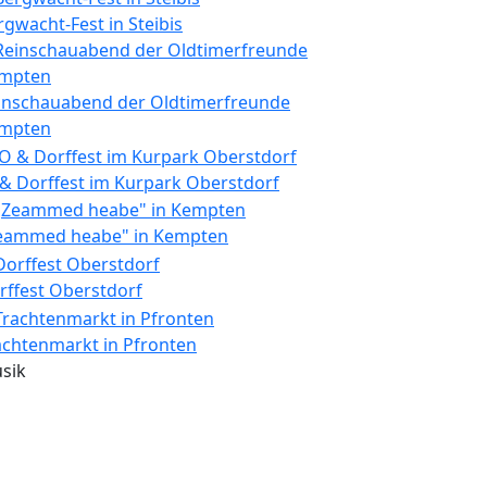
rgwacht-Fest in Steibis
inschauabend der Oldtimerfreunde
mpten
 & Dorffest im Kurpark Oberstdorf
eammed heabe" in Kempten
rffest Oberstdorf
achtenmarkt in Pfronten
sik