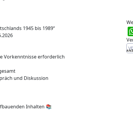
We
tschlands 1945 bis 1989“
6.2026
Ve
V
ANZ
ne Vorkenntnisse erforderlich
 gesamt
präch und Diskussion
aufbauenden Inhalten 📚