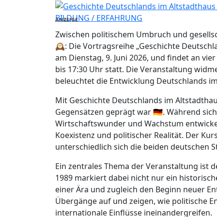
BILDUNG / ERFAHRUNG
ANZEIGE
Zwischen politischem Umbruch und gesellsc
🕰️: Die Vortragsreihe „Geschichte Deutsch
am Dienstag, 9. Juni 2026, und findet an vier 
bis 17:30 Uhr statt. Die Veranstaltung widme
beleuchtet die Entwicklung Deutschlands im
Mit Geschichte Deutschlands im Altstadthau
Gegensätzen geprägt war 🇩🇪. Während sich
Wirtschaftswunder und Wachstum entwickel
Koexistenz und politischer Realität. Der Ku
unterschiedlich sich die beiden deutschen 
Ein zentrales Thema der Veranstaltung ist 
1989 markiert dabei nicht nur ein historis
einer Ära und zugleich den Beginn neuer En
Übergänge auf und zeigen, wie politische 
internationale Einflüsse ineinandergreifen.