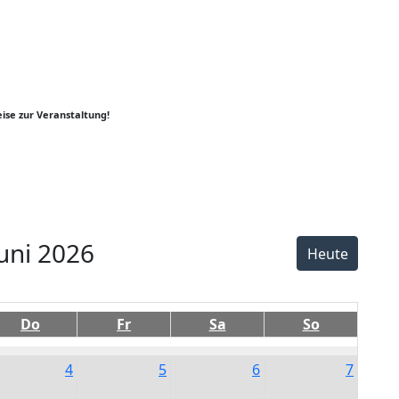
ise zur Veranstaltung!
er
y
k
uni 2026
Heute
Do
Fr
Sa
So
4
5
6
7