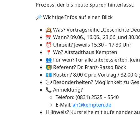
Prozess, der bis heute Spuren hinterlässt.
🔎 Wichtige Infos auf einen Blick
🕰️ Was? Vortragsreihe „Geschichte Deu
📅 Wann? 09.06., 16.06., 23.06. und 30.0
⏰ Uhrzeit? Jeweils 15:30 – 17:30 Uhr
📍 Wo? Altstadthaus Kempten
👥 Für wen? Für alle Interessierten, kei
👨‍🏫 Referent? Dr. Franz-Rasso Böck
💶 Kosten? 8,00 € pro Vortrag / 32,00 €
💬 Besonderheiten? Möglichkeit zu Ges
📞 Anmeldung?
Telefon: (0831) 2525 – 5540
E-Mail:
ah@kempten.de
ℹ️ Hinweis? Kursreihe mit aufeinander 