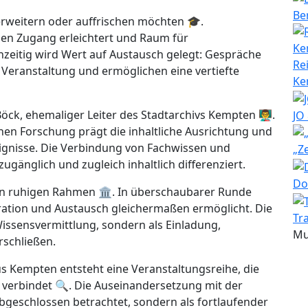
Be
n erweitern oder auffrischen möchten 🎓.
 den Zugang erleichtert und Raum für
chzeitig wird Wert auf Austausch gelegt: Gespräche
Re
 Veranstaltung und ermöglichen eine vertiefte
Ke
öck, ehemaliger Leiter des Stadtarchivs Kempten 👨‍🏫.
JO
chen Forschung prägt die inhaltliche Ausrichtung und
eignisse. Die Verbindung von Fachwissen und
„Z
ugänglich und zugleich inhaltlich differenziert.
Do
en ruhigen Rahmen 🏛️. In überschaubarer Runde
ration und Austausch gleichermaßen ermöglicht. Die
Tr
 Wissensvermittlung, sondern als Einladung,
Mu
schließen.
s Kempten entsteht eine Veranstaltungsreihe, die
verbindet 🔍. Die Auseinandersetzung mit der
abgeschlossen betrachtet, sondern als fortlaufender