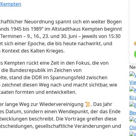
haftlicher Neuordnung spannt sich ein weiter Bogen
lands 1945 bis 1989“ im Altstadthaus Kempten beginnt
Terminen – 9., 16., 23. und 30. Juni – jeweils von 15:30
t sich einer Epoche, die bis heute nachwirkt, und
 Kontext des Kalten Krieges.
s Kempten rückt eine Zeit in den Fokus, die von
Ne
 die Bundesrepublik im Zeichen von
te, stand die DDR im Spannungsfeld zwischen
Vi
rs zeichnet diesen Weg nach und macht sichtbar, wie
Staaten formten und entwickelten.
Kr
der lange Weg zur Wiedervereinigung 📜. Das Jahr
ches Datum, sondern einen Wendepunkt, der das Ende
Be
twicklungen beschreibt. Die Vorträge greifen diese
Entscheidungen, gesellschaftliche Veränderungen und
Ol