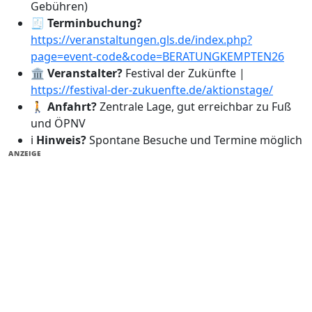
Gebühren)
🧾
Terminbuchung?
https://veranstaltungen.gls.de/index.php?
page=event-code&code=BERATUNGKEMPTEN26
🏛️
Veranstalter?
Festival der Zukünfte |
https://festival-der-zukuenfte.de/aktionstage/
🚶
Anfahrt?
Zentrale Lage, gut erreichbar zu Fuß
und ÖPNV
ℹ️
Hinweis?
Spontane Besuche und Termine möglich
ANZEIGE