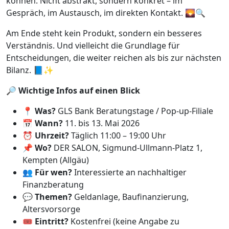
können. Nicht abstrakt, sondern konkret – im
Gespräch, im Austausch, im direkten Kontakt. 🌄🔍
Am Ende steht kein Produkt, sondern ein besseres
Verständnis. Und vielleicht die Grundlage für
Entscheidungen, die weiter reichen als bis zur nächsten
Bilanz. 📘✨
🔎
Wichtige Infos auf einen Blick
📍
Was?
GLS Bank Beratungstage / Pop-up-Filiale
📅
Wann?
11. bis 13. Mai 2026
⏰
Uhrzeit?
Täglich 11:00 – 19:00 Uhr
📌
Wo?
DER SALON, Sigmund-Ullmann-Platz 1,
Kempten (Allgäu)
👥
Für wen?
Interessierte an nachhaltiger
Finanzberatung
💬
Themen?
Geldanlage, Baufinanzierung,
Altersvorsorge
🎟️
Eintritt?
Kostenfrei (keine Angabe zu