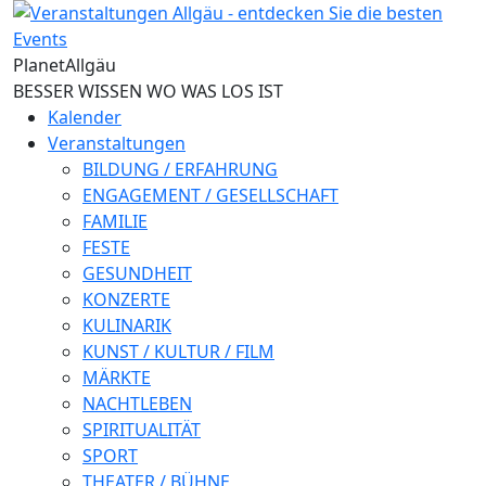
Direkt zum Inhalt
Planet
Allgäu
BESSER WISSEN WO WAS LOS IST
Kalender
Veranstaltungen
BILDUNG / ERFAHRUNG
ENGAGEMENT / GESELLSCHAFT
FAMILIE
FESTE
GESUNDHEIT
KONZERTE
KULINARIK
KUNST / KULTUR / FILM
MÄRKTE
NACHTLEBEN
SPIRITUALITÄT
SPORT
THEATER / BÜHNE