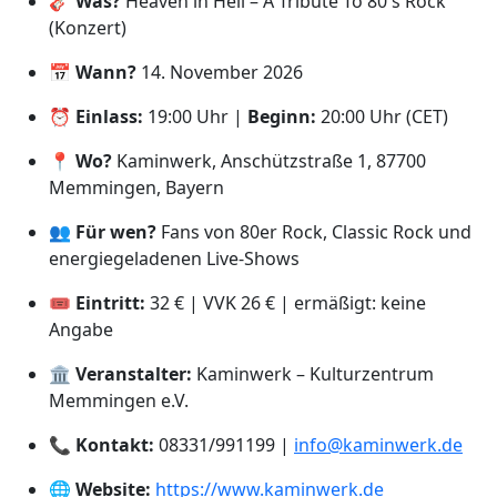
🎸
Was?
Heaven in Hell – A Tribute To 80's Rock
(Konzert)
📅
Wann?
14. November 2026
⏰
Einlass:
19:00 Uhr |
Beginn:
20:00 Uhr (CET)
📍
Wo?
Kaminwerk, Anschützstraße 1, 87700
Memmingen, Bayern
👥
Für wen?
Fans von 80er Rock, Classic Rock und
energiegeladenen Live-Shows
🎟️
Eintritt:
32 € | VVK 26 € | ermäßigt: keine
Angabe
🏛️
Veranstalter:
Kaminwerk – Kulturzentrum
Memmingen e.V.
📞
Kontakt:
08331/991199 |
info@kaminwerk.de
🌐
Website:
https://www.kaminwerk.de