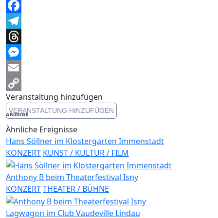
WhatsApp
Facebook
Telegram
Threads
Messenger
Email
Veranstaltung hinzufügen
Copy
VERANSTALTUNG HINZUFÜGEN
Link
ANZEIGE
Ähnliche Ereignisse
Hans Söllner im Klostergarten Immenstadt
KONZERT
KUNST / KULTUR / FILM
Anthony B beim Theaterfestival Isny
KONZERT
THEATER / BÜHNE
Lagwagon im Club Vaudeville Lindau