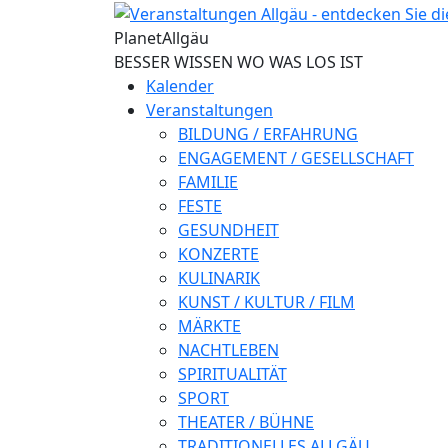
Direkt zum Inhalt
Planet
Allgäu
BESSER WISSEN WO WAS LOS IST
Kalender
Veranstaltungen
BILDUNG / ERFAHRUNG
ENGAGEMENT / GESELLSCHAFT
FAMILIE
FESTE
GESUNDHEIT
KONZERTE
KULINARIK
KUNST / KULTUR / FILM
MÄRKTE
NACHTLEBEN
SPIRITUALITÄT
SPORT
THEATER / BÜHNE
TRADITIONELLES ALLGÄU