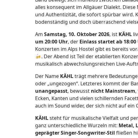
alles konsequent im Allgäuer Dialekt. Dies
und Authentizität, die sofort spürbar wird. 
bodenständig und doch überraschend vielse
Am
Samstag, 10. Oktober 2026
, ist
KÄHL
li
um 20:00 Uhr
, der
Einlass startet ab 18:00
Konzerten im Alps Hostel gibt es bereits vo
🍻. Der Abend ist Teil der etablierten Konze
musikalisch abwechslungsreichen Live-Auftri
Der Name
KÄHL
trägt mehrere Bedeutungen in
oder „ungezogen“. Letzteres kommt der Ban
unangepasst
, bewusst
nicht Mainstream
,
Ecken, Kanten und vielen schillernden Facet
auch im Sound wider, der sich nicht auf ein 
KÄHL
steht für musikalische Vielfalt und p
ganz unterschiedliche Wurzeln mit:
Metal, 
geprägter Singer-Songwriter-Stil
fließen h