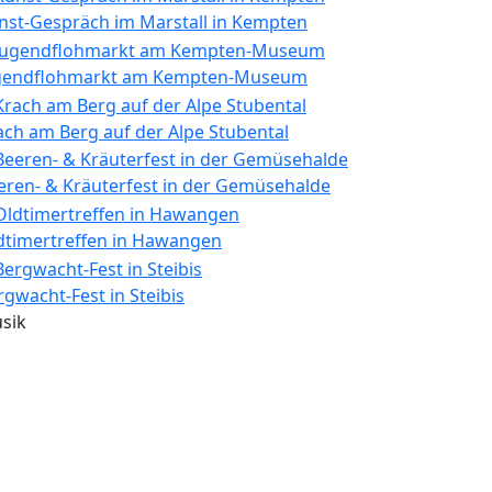
nst-Gespräch im Marstall in Kempten
gendflohmarkt am Kempten-Museum
ach am Berg auf der Alpe Stubental
eren- & Kräuterfest in der Gemüsehalde
dtimertreffen in Hawangen
rgwacht-Fest in Steibis
sik