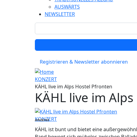
AUSWÄRTS
NEWSLETTER
Registrieren & Newsletter abonnieren
KONZERT
KÄHL live im Alps Hostel Pfronten
KÄHL live im Alps
KONZERT
ANZEIGE
KÄHL ist bunt und bietet eine außergewöhnl
Band bewegt sich mühelos zwischen Balladen