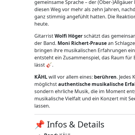
gemeinsame Sprache – der (Ober-)Allgäuer D
diesen Weg vor mehr als zehn Jahren, nach
ganz stimmig angefühlt hatten. Die Reaktio
heute.
Gitarrist
Wolfi Höger
schätzt das gemeinsame
der Band.
Moni Richert-Prause
an Schlagze
bringen ihre musikalischen Erfahrungen ei
entsteht ein Zusammenspiel, das Raum für
lässt 🎸.
KÄHL
will vor allem eines:
berühren
. Jedes
möglichst
authentische musikalische Erf
sondern ehrliche Musik, die im Moment ents
musikalische Vielfalt und ein Konzert mit Se
lassen.
📌 Infos & Details