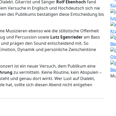
ialekt. Gitarrist und Sänger
Rolf Ebenhoch
fand
Ku
dem Versuche in Englisch und Hochdeutsch sich nie
nen des Publikums bestätigen diese Entscheidung bis
Ju
 Musizieren ebenso wie die stilistische Offenheit
Kr
ug und Percussion sowie
Lutz Egenrieder
am Bass
n und prägen den Sound entscheidend mit. So
Be
 Emotion, Dynamik und persönliche Zwischentöne
Ol
 Konzert ist ein neuer Versuch, dem Publikum eine
Be
ahrung
zu vermitteln. Keine Routine, kein Abspulen –
Mu
teht und genau dort wirkt. Wer Lust auf Dialekt,
ele hat, sollte sich diesen Abend nicht entgehen