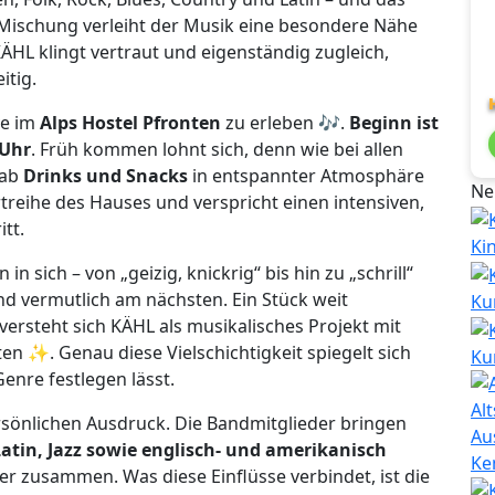
e Mischung verleiht der Musik eine besondere Nähe
KÄHL klingt vertraut und eigenständig zugleich,
itig.
ve im
Alps Hostel Pfronten
zu erleben 🎶.
Beginn ist
 Uhr
. Früh kommen lohnt sich, denn wie bei allen
rab
Drinks und Snacks
in entspannter Atmosphäre
Ne
rtreihe des Hauses und verspricht einen intensiven,
tt.
Ki
 sich – von „geizig, knickrig“ bis hin zu „schrill“
d vermutlich am nächsten. Ein Stück weit
Ku
 versteht sich KÄHL als musikalisches Projekt mit
ten ✨. Genau diese Vielschichtigkeit spiegelt sich
Ku
Genre festlegen lässt.
ersönlichen Ausdruck. Die Bandmitglieder bringen
Au
Latin, Jazz sowie englisch- und amerikanisch
Ke
ier zusammen. Was diese Einflüsse verbindet, ist die