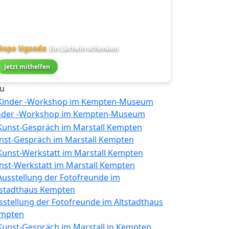
Hope Uganda
Ein Lächeln schenken
Jetzt mithelfen
u
nder -Workshop im Kempten-Museum
nst-Gespräch im Marstall Kempten
nst-Werkstatt im Marstall Kempten
sstellung der Fotofreunde im Altstadthaus
mpten