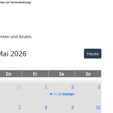
ise zur Veranstaltung!
enten und Azubis
er
y
k
Mai 2026
Heute
Do
Fr
Sa
So
30
1
2
3
11:30
Kemptener Jazzfrühling - Th
7
8
9
10