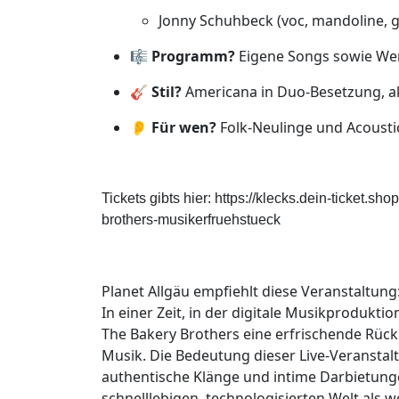
Jonny Schuhbeck (voc, mandoline, g
🎼
Programm?
Eigene Songs sowie Wer
🎸
Stil?
Americana in Duo-Besetzung, a
👂
Für wen?
Folk-Neulinge und Acoust
Tickets gibts hier: https://klecks.dein-ticket.s
brothers-musikerfruehstueck
Planet Allgäu empfiehlt diese Veranstaltung
In einer Zeit, in der digitale Musikproduk
The Bakery Brothers eine erfrischende Rü
Musik. Die Bedeutung dieser Live-Veranstalt
authentische Klänge und intime Darbietung
schnelllebigen, technologisierten Welt als w