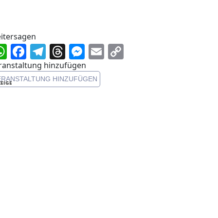
itersagen
WhatsApp
Facebook
Telegram
Threads
Messenger
Email
Copy
Link
ranstaltung hinzufügen
ERANSTALTUNG HINZUFÜGEN
EIGE