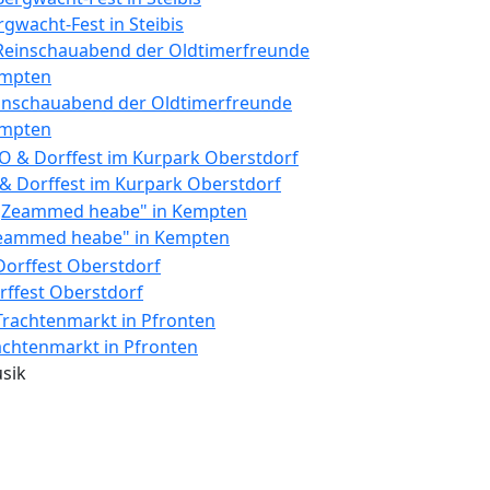
rgwacht-Fest in Steibis
inschauabend der Oldtimerfreunde
mpten
 & Dorffest im Kurpark Oberstdorf
eammed heabe" in Kempten
rffest Oberstdorf
achtenmarkt in Pfronten
sik