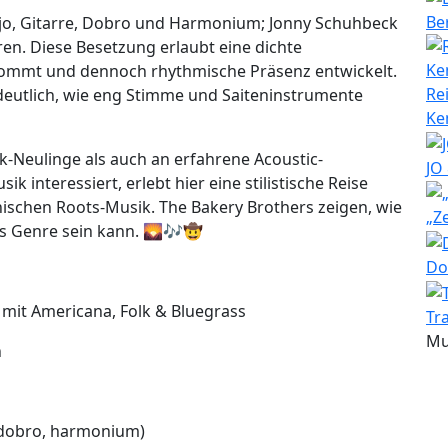
Be
o, Gitarre, Dobro und Harmonium; Jonny Schuhbeck
en. Diese Besetzung erlaubt eine dichte
kommt und dennoch rhythmische Präsenz entwickelt.
Re
deutlich, wie eng Stimme und Saiteninstrumente
Ke
lk-Neulinge als auch an erfahrene Acoustic-
JO
 interessiert, erlebt hier eine stilistische Reise
ischen Roots-Musik. The Bakery Brothers zeigen, wie
„Z
es Genre sein kann. 🌄🎶🤠
Do
 mit Americana, Folk & Bluegrass
Tr
Mu
n
, dobro, harmonium)