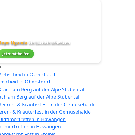
Hope Uganda
Ein Lächeln schenken
Jetzt mithelfen
u
ehscheid in Oberstdorf
ach am Berg auf der Alpe Stubental
eren- & Kräuterfest in der Gemüsehalde
dtimertreffen in Hawangen