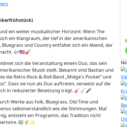
ikerfrühstück)
nd ein weiter musikalischer Horizont: Wenn The
sich ein Klangraum, der tief in der amerikanischen
, Bluegrass und Country entfaltet sich ein Abend, der
macht. 🎶🇺🇸🎻
Ne
idmet sich die Veranstaltung einem Duo, das sein
merikanischer Musik stellt. Bekannt sind Bastian und
e die Retro-Rock-&-Roll-Band „Midge's Pocket“ und
Vi
“. Dass sie nun als Duo auftreten, verweist auf die
auch in reduzierter Besetzung trägt. 🎸🪕🎤
Kr
urch Werke aus Folk, Bluegrass, Old-Time und
Be
benso selbstverständlich wie die Stimmungen. Mal
hig, entsteht ein Programm, das Tradition nicht
Ol
epertoire. 🎼🌾✨