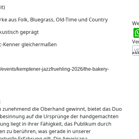
it)
ke aus Folk, Bluegrass, Old-Time und Country
We
kustisch geprägt
Ve
ic-Kenner gleichermaßen
V
ANZ
hop/events/kemptener-jazzfruehling-2026/the-bakery-
:
tion zunehmend die Oberhand gewinnt, bietet das Duo
ckbesinnung auf die Ursprünge der handgemachten
ung liegt in ihrer Fähigkeit, das Publikum durch
en zu berühren, was gerade in unserer
ertvolle Erfahrung gilt. Die Americana-