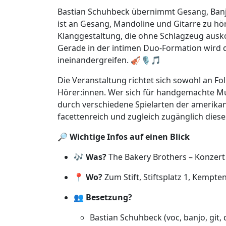
Bastian Schuhbeck übernimmt Gesang, Banj
ist an Gesang, Mandoline und Gitarre zu hör
Klanggestaltung, die ohne Schlagzeug aus
Gerade in der intimen Duo-Formation wird 
ineinandergreifen. 🎻🎙️🎵
Die Veranstaltung richtet sich sowohl an Fo
Hörer:innen. Wer sich für handgemachte Musik
durch verschiedene Spielarten der amerikan
facettenreich und zugleich zugänglich dies
🔎
Wichtige Infos auf einen Blick
🎶
Was?
The Bakery Brothers – Konzert
📍
Wo?
Zum Stift, Stiftsplatz 1, Kempte
👥
Besetzung?
Bastian Schuhbeck (voc, banjo, git