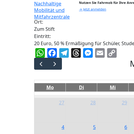
Nutzen Sie Fahrmob für Ihre Anre
→ Jetzt anmelden
Ort:
Zum Stift
Eintritt:
20 Euro, 50 % Ermäßigung für Schüler, Stud
WhatsApp
Facebook
Telegram
Threads
Messeng
Email
Cop
Lin
Mo
Di
Mi
27
28
29
4
5
6