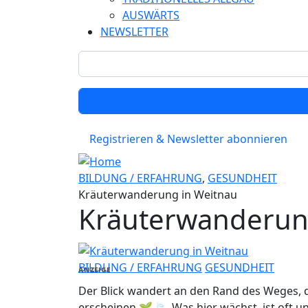
AUSWÄRTS
NEWSLETTER
Registrieren & Newsletter abonnieren
BILDUNG / ERFAHRUNG
,
GESUNDHEIT
Kräuterwanderung in Weitnau
Kräuterwanderun
BILDUNG / ERFAHRUNG
GESUNDHEIT
ANZEIGE
Der Blick wandert an den Rand des Weges, d
erscheinen 🌱🍃. Was hier wächst, ist oft u