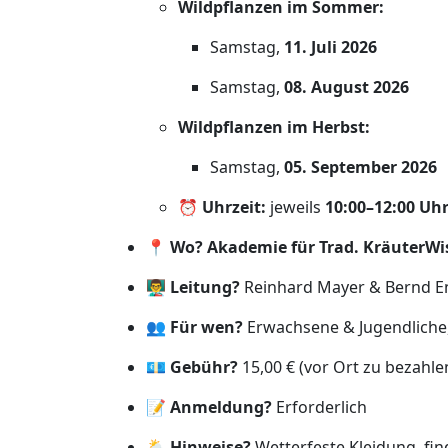
Wildpflanzen im Sommer:
Samstag,
11. Juli 2026
Samstag,
08. August 2026
Wildpflanzen im Herbst:
Samstag,
05. September 2026
⏰
Uhrzeit:
jeweils
10:00–12:00 Uh
📍
Wo?
Akademie für Trad. KräuterWi
👨‍🏫
Leitung?
Reinhard Mayer & Bernd E
👥
Für wen?
Erwachsene & Jugendliche, 
💶
Gebühr?
15,00 € (vor Ort zu bezahle
📝
Anmeldung?
Erforderlich
🌦️
Hinweise?
Wetterfeste Kleidung, fin