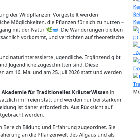
Re
zung der Wildpflanzen. Vorgestellt werden
Ke
che Möglichkeiten, die Pflanzen für sich zu nutzen –
Umgang mit der Natur 🌿🥣. Die Wanderungen bleiben
sächlich vorkommt, und verzichten auf theoretische
JO
„Z
und naturinteressierte Jugendliche. Ergänzend gibt
 und Jugendliche zugeschnitten sind. Diese
Do
en am 16. Mai und am 25. Juli 2026 statt und werden
Tr
Mu
e
Akademie für Traditionelles KräuterWissen
in
ätzlich im Freien statt und werden nur bei starkem
idung ist daher erforderlich. Aus Rücksicht auf
itgebracht werden.
 Bereich Bildung und Erfahrung zugeordnet. Sie
näherung an die Pflanzenwelt des Allgäus und als