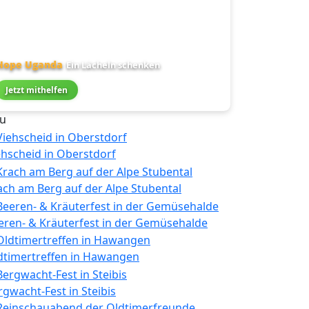
Hope Uganda
Ein Lächeln schenken
Jetzt mithelfen
u
ehscheid in Oberstdorf
ach am Berg auf der Alpe Stubental
eren- & Kräuterfest in der Gemüsehalde
dtimertreffen in Hawangen
rgwacht-Fest in Steibis