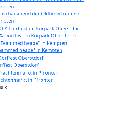
inschauabend der Oldtimerfreunde
mpten
 & Dorffest im Kurpark Oberstdorf
eammed heabe" in Kempten
rffest Oberstdorf
achtenmarkt in Pfronten
sik