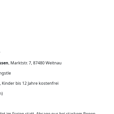
r
ssen
, Marktstr. 7, 87480 Weitnau
ngstle
Kinder bis 12 Jahre kostenfrei
n)
det im Freien statt, Absage nur bei starkem Regen