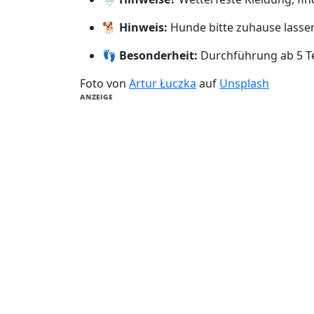
🐕
Hinweis:
Hunde bitte zuhause lasse
👣
Besonderheit:
Durchführung ab 5 
Foto von
Artur Łuczka
auf
Unsplash
ANZEIGE