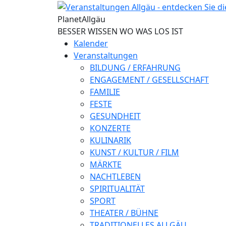
Direkt zum Inhalt
Planet
Allgäu
BESSER WISSEN WO WAS LOS IST
Kalender
Veranstaltungen
BILDUNG / ERFAHRUNG
ENGAGEMENT / GESELLSCHAFT
FAMILIE
FESTE
GESUNDHEIT
KONZERTE
KULINARIK
KUNST / KULTUR / FILM
MÄRKTE
NACHTLEBEN
SPIRITUALITÄT
SPORT
THEATER / BÜHNE
TRADITIONELLES ALLGÄU