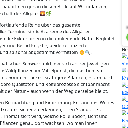
nau öffnen genau diesen Blick: auf Wildpflanzen,
dschaft des Allgäus 🌄🌿.
 fortlaufende Reihe über das gesamte
ler Termine ist die Akademie des Allgäuer
en die Exkursionen in die umliegende Natur. Begleitet
 und Bernd Engstle, beide zertifizierte
Ne
h und saisonal abgestimmt vermitteln 🌼🔍.
matischen Schwerpunkt, der sich an der jeweiligen
Vi
ühe Wildpflanzen im Mittelpunkt, die das Licht vor
nd Sommer rücken kräftigere Pflanzen, Blüten und
Kr
ndere Qualitäten und Reifeprozesse sichtbar macht
t der Natur – auch wenn der Weg derselbe bleibt.
Be
en Beobachtung und Einordnung. Entlang des Weges
Ol
dkräuter sicher zu erkennen, ihren Standort zu
 Thematisiert wird, welche Rolle Boden, Licht und
Be
 Pflanzen genau dort wachsen, wo man ihnen