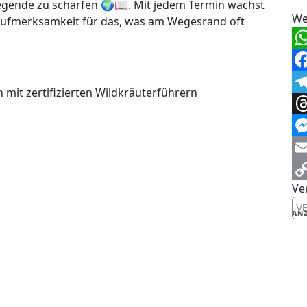
iegende zu schärfen 🌍📖. Mit jedem Termin wächst
We
 Aufmerksamkeit für das, was am Wegesrand oft
Wh
Fa
it zertifizierten Wildkräuterführern
Te
Th
Me
Em
Ve
Co
V
Li
ANZ