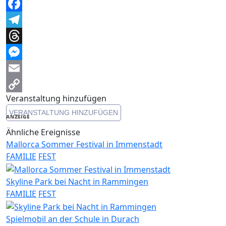
WhatsApp
Facebook
Telegram
Threads
Messenger
Email
Veranstaltung hinzufügen
Copy
VERANSTALTUNG HINZUFÜGEN
Link
ANZEIGE
Ähnliche Ereignisse
Mallorca Sommer Festival in Immenstadt
FAMILIE
FEST
Skyline Park bei Nacht in Rammingen
FAMILIE
FEST
Spielmobil an der Schule in Durach