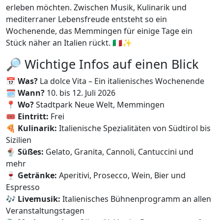
erleben möchten. Zwischen Musik, Kulinarik und
mediterraner Lebensfreude entsteht so ein
Wochenende, das Memmingen für einige Tage ein
Stück näher an Italien rückt. 🇮🇹✨
🔎 Wichtige Infos auf einen Blick
📅
Was?
La dolce Vita – Ein italienisches Wochenende
🗓️
Wann?
10. bis 12. Juli 2026
📍
Wo?
Stadtpark Neue Welt, Memmingen
🎟️
Eintritt:
Frei
🍕
Kulinarik:
Italienische Spezialitäten von Südtirol bis
Sizilien
🍨
Süßes:
Gelato, Granita, Cannoli, Cantuccini und
mehr
🍷
Getränke:
Aperitivi, Prosecco, Wein, Bier und
Espresso
🎶
Livemusik:
Italienisches Bühnenprogramm an allen
Veranstaltungstagen