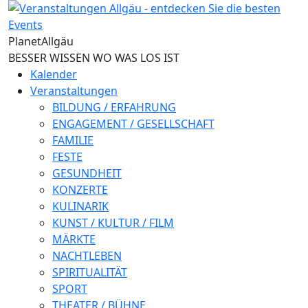
Direkt zum Inhalt
Planet
Allgäu
BESSER WISSEN WO WAS LOS IST
Kalender
Veranstaltungen
BILDUNG / ERFAHRUNG
ENGAGEMENT / GESELLSCHAFT
FAMILIE
FESTE
GESUNDHEIT
KONZERTE
KULINARIK
KUNST / KULTUR / FILM
MÄRKTE
NACHTLEBEN
SPIRITUALITÄT
SPORT
THEATER / BÜHNE