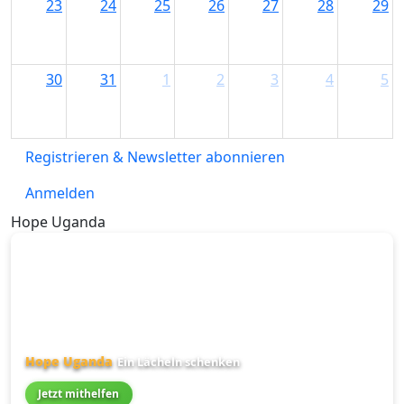
23
24
25
26
27
28
29
30
31
1
2
3
4
5
Registrieren & Newsletter abonnieren
Anmelden
Hope Uganda
Hope Uganda
Ein Lächeln schenken
Jetzt mithelfen