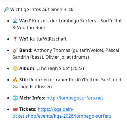
🔎 Wichtige Infos auf einen Blick
🌊
Was?
Konzert der Lombego Surfers – Surf’n’Roll
& Voodoo-Rock
📍
Wo?
KulturWIRtschaft
🎸
Band:
Anthony Thomas (guitar’n’voice), Pascal
Sandrin (bass), Olivier Joliat (drums)
📀
Album:
„The High Side“ (2022)
🔥
Stil:
Reduzierter, rauer Rock’n’Roll mit Surf- und
Garage-Einflüssen
🌐
Mehr Infos:
http://lombegosurfers.net
🎟️
Tickets:
https://kqa.dein-
ticket.shop/events/kqa-2026/lombego-surfers