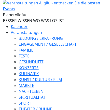
Direkt zum Inhalt
Planet
Allgäu
BESSER WISSEN WO WAS LOS IST
Kalender
Veranstaltungen
BILDUNG / ERFAHRUNG
ENGAGEMENT / GESELLSCHAFT
FAMILIE
FESTE
GESUNDHEIT
KONZERTE
KULINARIK
KUNST / KULTUR / FILM
MÄRKTE
NACHTLEBEN
SPIRITUALITÄT
SPORT
THEATER / BÜHNE