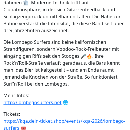
Rahmen 🏛️. Moderne Technik trifft auf
Clubatmosphäre, in der sich Gitarrenfeedback und
Schlagzeugdruck unmittelbar entfalten. Die Nähe zur
Bühne verstärkt die Intensität, die diese Band seit über
drei Jahrzehnten auszeichnet.
Die Lombego Surfers sind keine kalifornischen
Strandfiguren, sondern Voodoo-Rock-Freibeuter mit
eingängigen Riffs seit den Stooges 🎤🔥. Ihre
Rock’n’Roll-Straße verläuft geradeaus, die Bars kennt
man, das Bier ist kaltgestellt – und am Ende räumt
jemand die Knochen von der Straße. So funktioniert
Surf’n’Roll bei den Lombegos.
Mehr Infos:
http://lombegosurfers.net
🌐
Tickets:
https://kqa.dein-ticket.shop/events/kqa-2026/lombego-
surfers
🎟️