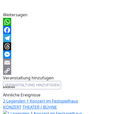
Weitersagen
WhatsApp
Facebook
Telegram
Threads
Messenger
Email
Veranstaltung hinzufügen
Copy
VERANSTALTUNG HINZUFÜGEN
Link
ANZEIGE
Ähnliche Ereignisse
2 Legenden 1 Konzert im Festspielhaus
KONZERT
THEATER / BÜHNE