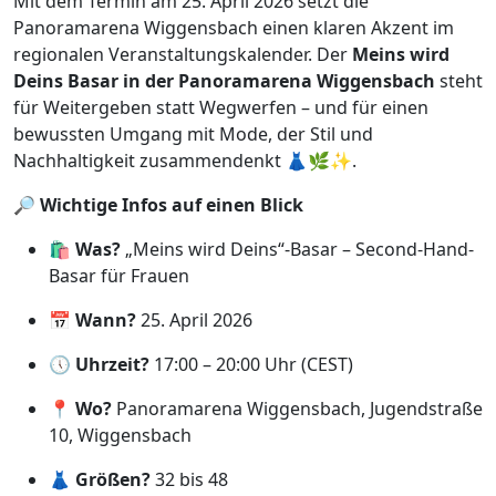
Mit dem Termin am 25. April 2026 setzt die
Panoramarena Wiggensbach einen klaren Akzent im
regionalen Veranstaltungskalender. Der
Meins wird
Deins Basar in der Panoramarena Wiggensbach
steht
für Weitergeben statt Wegwerfen – und für einen
bewussten Umgang mit Mode, der Stil und
Nachhaltigkeit zusammendenkt 👗🌿✨.
🔎
Wichtige Infos auf einen Blick
🛍️
Was?
„Meins wird Deins“-Basar – Second-Hand-
Basar für Frauen
📅
Wann?
25. April 2026
🕔
Uhrzeit?
17:00 – 20:00 Uhr (CEST)
📍
Wo?
Panoramarena Wiggensbach, Jugendstraße
10, Wiggensbach
👗
Größen?
32 bis 48