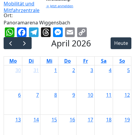
→ Jetzt anmelden
Ort:
Panoramarena Wiggensbach
WhatsApp
Facebook
Telegram
Threads
Messenger
Email
Copy
Link
April 2026
Heute
Mo
Di
Mi
Do
Fr
Sa
So
30
31
1
2
3
4
5
6
7
8
9
10
11
12
13
14
15
16
17
18
19