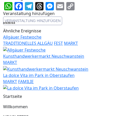
WhatsApp
Facebook
Telegram
Threads
Messenger
Email
Copy
Link
Veranstaltung hinzufügen
VERANSTALTUNG HINZUFÜGEN
ANZEIGE
Ähnliche Ereignisse
Allgäuer Festwoche
TRADITIONELLES ALLGÄU
FEST
MARKT
Kunsthandwerkermarkt Neuschwanstein
MARKT
La dolce Vita im Park in Oberstaufen
MARKT
FAMILIE
Startseite
Willkommen