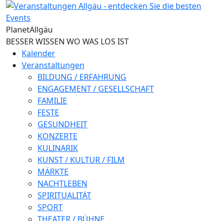
Direkt zum Inhalt
Planet
Allgäu
BESSER WISSEN WO WAS LOS IST
Kalender
Veranstaltungen
BILDUNG / ERFAHRUNG
ENGAGEMENT / GESELLSCHAFT
FAMILIE
FESTE
GESUNDHEIT
KONZERTE
KULINARIK
KUNST / KULTUR / FILM
MÄRKTE
NACHTLEBEN
SPIRITUALITÄT
SPORT
THEATER / BÜHNE