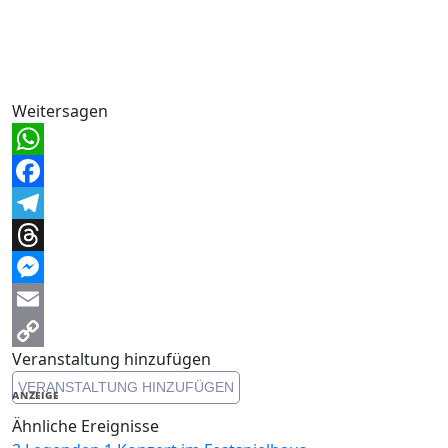
Weitersagen
WhatsApp
Facebook
Telegram
Threads
Messenger
Email
Veranstaltung hinzufügen
Copy
VERANSTALTUNG HINZUFÜGEN
Link
ANZEIGE
Ähnliche Ereignisse