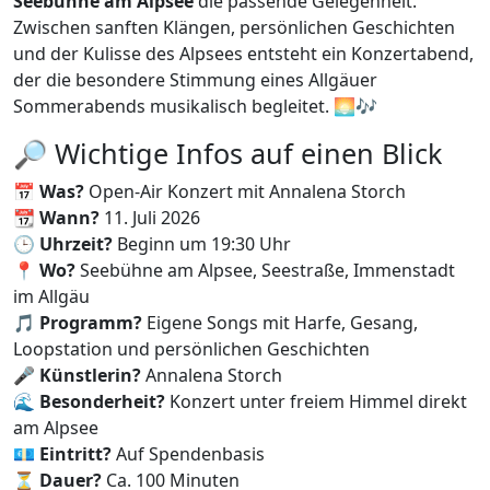
Seebühne am Alpsee
die passende Gelegenheit.
Zwischen sanften Klängen, persönlichen Geschichten
und der Kulisse des Alpsees entsteht ein Konzertabend,
der die besondere Stimmung eines Allgäuer
Sommerabends musikalisch begleitet. 🌅🎶
🔎 Wichtige Infos auf einen Blick
📅
Was?
Open-Air Konzert mit Annalena Storch
📆
Wann?
11. Juli 2026
🕒
Uhrzeit?
Beginn um 19:30 Uhr
📍
Wo?
Seebühne am Alpsee, Seestraße, Immenstadt
im Allgäu
🎵
Programm?
Eigene Songs mit Harfe, Gesang,
Loopstation und persönlichen Geschichten
🎤
Künstlerin?
Annalena Storch
🌊
Besonderheit?
Konzert unter freiem Himmel direkt
am Alpsee
💶
Eintritt?
Auf Spendenbasis
⏳
Dauer?
Ca. 100 Minuten